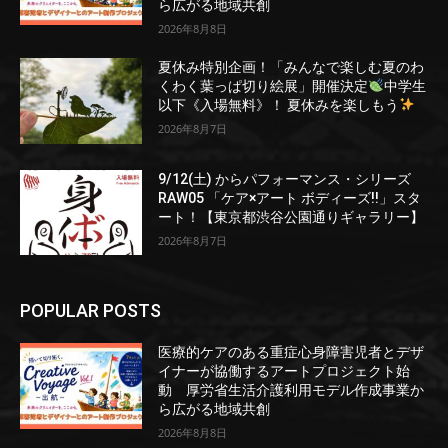
ら広がる地域共創
2026年8月8日
夏休み特別企画！「みんなで楽しむ夏のわ
くわく葉っぱ切り絵展」開催決定
中学生
以下《入場無料》！ 夏休みを楽しもう
2026年8月7日
9/12(土) からパフォーマンス・シリーズ
RAW05 「ケア×アート ボディーズ!!」スタ
ート！【東京都渋谷公園通りギャラリー】
2026年8月7日
POPULAR POSTS
医療的ケアのある重症心身障害児者とデザ
イナーが協働するアートプロジェクト始
動 厚労省生活介護利用モデル作成事業か
ら広がる地域共創
2026年8月8日