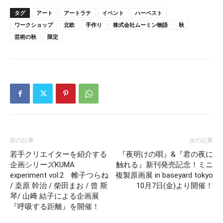
タグ
アート
アートラテ
イベント
ハーベスト
ワークショップ
北欧
手作り
株式会社ムーミン物語
秋
芸術の秋
限定
前の記事
次の記事
若手クリエイターを紹介する
『夜明けの唄』&『君の夜に
企画シリーズKUMA
触れる』新刊発売記念！ミニ
experiment vol.2 帷子つらね
複製原画展 in baseyard tokyo
/ 桒原 幹治 / 柴田まお / 曾 斯
10月7日(金)より開催！
琴/ 山﨑 結子による企画展
『呼吸する距離』を開催！