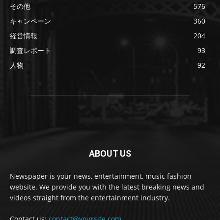
その他
576
キャンペーン
360
経営情報
204
調査レポート
93
人物
92
ABOUT US
Newspaper is your news, entertainment, music fashion
website. We provide you with the latest breaking news and
videos straight from the entertainment industry.
Contact us:
contact@yoursite.com