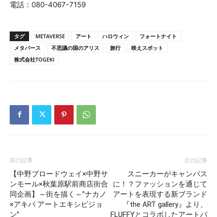
電話：080-4067-7159
タグ
METAVERSE
アート
ハロウィン
フォートナイト
メタバース
不思議の国のアリス
旅行
映えスポット
株式会社TOGEKI
前の記事
次の記事
【中野ブロードウェイ×中野サ
スニーカーがキャンバス
ンモール×秋葉原駅前商店街合
に！？ファッションを通じて
同企画】～街を描く～”ナカノ
アートを表現する新ブランド
×アキバ アートエキシビジョ
『the ART gallery』より、
ン”
FLUFFYとコラボしたアートパ