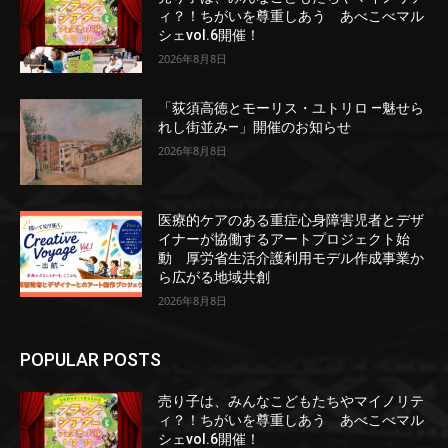
ィ？！ちがいを尊重しあう あべこべマル
シェvol.6開催！
2026年8月8日
「荻須高徳とモーリス・ユトリロ ―魅せら
れし街並み―」開催のお知らせ
2026年8月8日
医療的ケアのある重症心身障害児者とデザ
イナーが協働するアートプロジェクト始
動 厚労省生活介護利用モデル作成事業か
ら広がる地域共創
2026年8月8日
POPULAR POSTS
売り子は、みんなこどもたちやマイノリテ
ィ？！ちがいを尊重しあう あべこべマル
シェvol.6開催！