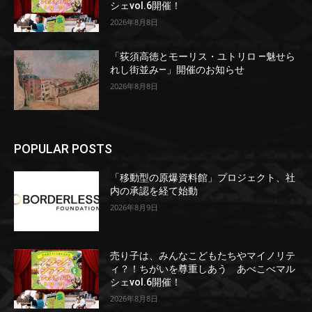
シェvol.6開催！
2026年8月8日
「荻須高徳とモーリス・ユトリロ ―魅せら
れし街並み―」開催のお知らせ
2026年8月8日
POPULAR POSTS
「移動型の原爆資料館」プロジェクト、社
内の承認を経て始動
2026年8月9日
売り子は、みんなこどもたちやマイノリテ
ィ？！ちがいを尊重しあう あべこべマル
シェvol.6開催！
2026年8月8日