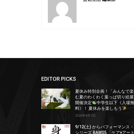
EDITOR PICKS
夏休み特別企画！「みんなで楽
む夏のわくわく葉っぱ切り絵展
開催決定
中学生以下《入場
料》！ 夏休みを楽しもう
2026年8月7日
9/12(土) からパフォーマンス
シリーズ RAW05 「ケア×アー