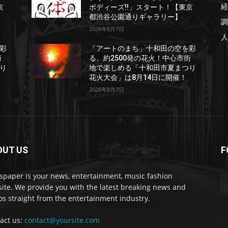
経
京
ボディーズ!!」スタート！【東京
都渋谷公園通りギャラリー】
調
2026年8月7日
人
彩
「アートのまち」十和田の空を彩
街
る、約2500発の花火！中心市街
り
地で楽しめる「十和田市夏まつり
花火大会」は8月14日に開催！
2026年8月7日
OUT US
F
paper is your news, entertainment, music fashion
ite. We provide you with the latest breaking news and
os straight from the entertainment industry.
act us:
contact@yoursite.com