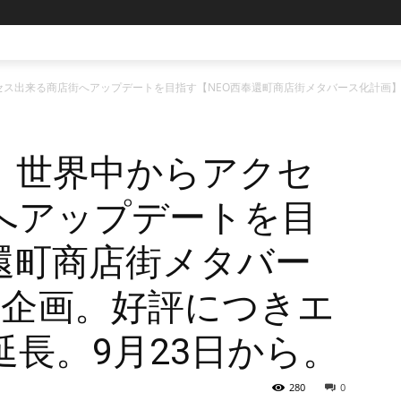
ス出来る商店街へアップデートを⽬指す【NEO⻄奉還町商店街メタバース化計画】
】世界中からアクセ
へアップデートを⽬
還町商店街メタバー
弾企画。好評につきエ
長。9月23日から。
280
0