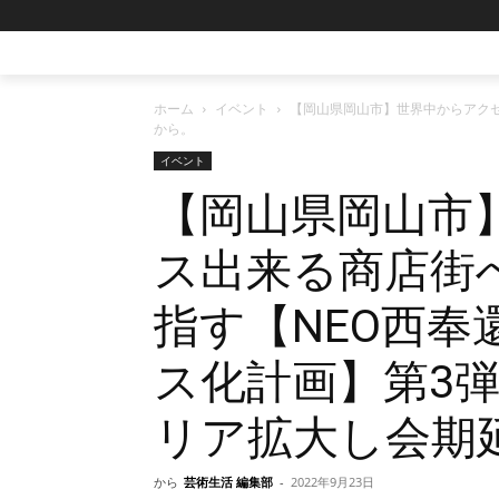
ホーム
イベント
【岡⼭県岡⼭市】世界中からアクセ
から。
イベント
【岡⼭県岡⼭市
ス出来る商店街
指す【NEO⻄奉
ス化計画】第3
リア拡大し会期延
から
芸術生活 編集部
-
2022年9月23日