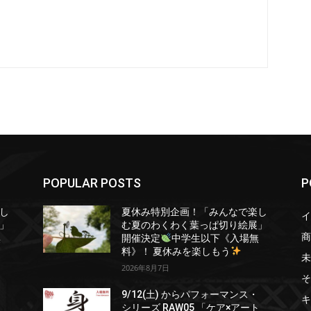
POPULAR POSTS
P
し
夏休み特別企画！「みんなで楽し
イ
」
む夏のわくわく葉っぱ切り絵展」
商
無
開催決定
中学生以下《入場無
料》！ 夏休みを楽しもう
未
2026年8月7日
そ
・
9/12(土) からパフォーマンス・
キ
ト
シリーズ RAW05 「ケア×アート