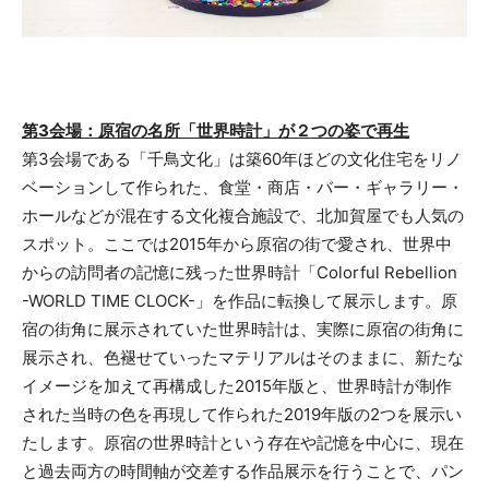
第3会場：原宿の名所「世界時計」が２つの姿で再生
第3会場である「千鳥文化」は築60年ほどの文化住宅をリノ
ベーションして作られた、食堂・商店・バー・ギャラリー・
ホールなどが混在する文化複合施設で、北加賀屋でも人気の
スポット。ここでは2015年から原宿の街で愛され、世界中
からの訪問者の記憶に残った世界時計「Colorful Rebellion
-WORLD TIME CLOCK-」を作品に転換して展示します。原
宿の街角に展示されていた世界時計は、実際に原宿の街角に
展示され、色褪せていったマテリアルはそのままに、新たな
イメージを加えて再構成した2015年版と、世界時計が制作
された当時の色を再現して作られた2019年版の2つを展示い
たします。原宿の世界時計という存在や記憶を中心に、現在
と過去両方の時間軸が交差する作品展示を行うことで、パン