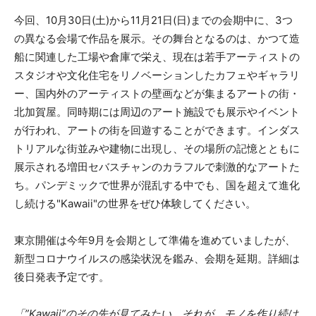
今回、10月30日(土)から11月21日(日)までの会期中に、3つ
の異なる会場で作品を展示。その舞台となるのは、かつて造
船に関連した工場や倉庫で栄え、現在は若手アーティストの
スタジオや文化住宅をリノベーションしたカフェやギャラリ
ー、国内外のアーティストの壁画などが集まるアートの街・
北加賀屋。同時期には周辺のアート施設でも展示やイベント
が行われ、アートの街を回遊することができます。インダス
トリアルな街並みや建物に出現し、その場所の記憶とともに
展示される増田セバスチャンのカラフルで刺激的なアートた
ち。パンデミックで世界が混乱する中でも、国を超えて進化
し続ける"Kawaii"の世界をぜひ体験してください。
東京開催は今年9月を会期として準備を進めていましたが、
新型コロナウイルスの感染状況を鑑み、会期を延期。詳細は
後日発表予定です。
「”Kawaii”のその先が見てみたい。それが、モノを作り続け