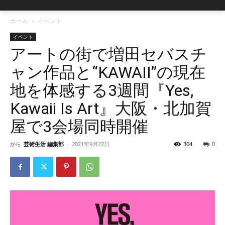
ホーム
イベント
イベント
アートの街で増田セバスチ
ャン作品と“KAWAII”の現在
地を体感する3週間『Yes,
Kawaii Is Art』大阪・北加賀
屋で3会場同時開催
から
芸術生活 編集部
-
2021年9月22日
304
0