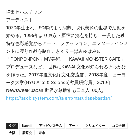
増田セバスチャン
アーティスト
1970年生まれ。90年代より演劇、現代美術の世界で活動を
始める。1995年より東京・原宿に拠点を持ち、一貫した独
特な色彩感覚からアート、ファッション、エンターテインメ
ントに渡り作品を制作。きゃりーぱみゅぱみゅ
「PONPONPON」MV美術、「KAWAII MONSTER CAFE」
プロデュースなど、 世界にKAWAII文化が知られるきっかけ
を作った。2017年度文化庁文化交流使、2018年度ニューヨ
ーク大学(NYU Arts & Science)客員研究員、2019年
Newsweek Japan 世界が尊敬する日本人100人。
https://asobisystem.com/talent/masudasebastian/
タグ
Kawaii
アソビシステム
アート
クリエイター
コロナ禍
大阪
展覧会
東京