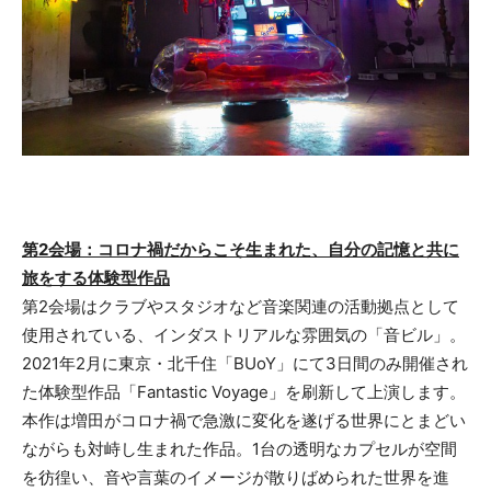
第2会場：コロナ禍だからこそ生まれた、自分の記憶と共に
旅をする体験型作品
第2会場はクラブやスタジオなど音楽関連の活動拠点として
使用されている、インダストリアルな雰囲気の「音ビル」。
2021年2月に東京・北千住「BUoY」にて3日間のみ開催され
た体験型作品「Fantastic Voyage」を刷新して上演します。
本作は増田がコロナ禍で急激に変化を遂げる世界にとまどい
ながらも対峙し生まれた作品。1台の透明なカプセルが空間
を彷徨い、音や言葉のイメージが散りばめられた世界を進