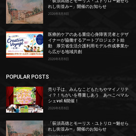
「荻須高徳とモーリス・ユトリロ ―魅せら
れし街並み―」開催のお知らせ
2026年8月8日
医療的ケアのある重症心身障害児者とデザ
イナーが協働するアートプロジェクト始
動 厚労省生活介護利用モデル作成事業か
ら広がる地域共創
2026年8月8日
POPULAR POSTS
売り子は、みんなこどもたちやマイノリテ
ィ？！ちがいを尊重しあう あべこべマル
シェvol.6開催！
2026年8月8日
「荻須高徳とモーリス・ユトリロ ―魅せら
れし街並み―」開催のお知らせ