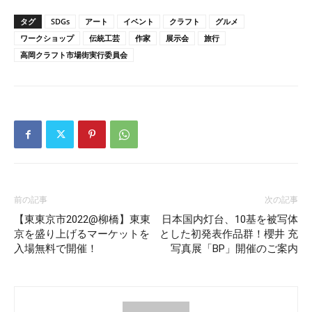
タグ
SDGs
アート
イベント
クラフト
グルメ
ワークショップ
伝統工芸
作家
展示会
旅行
高岡クラフト市場街実行委員会
前の記事
次の記事
【東東京市2022@柳橋】東東
日本国内灯台、10基を被写体
京を盛り上げるマーケットを
とした初発表作品群！櫻井 充
入場無料で開催！
写真展「BP」開催のご案内