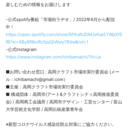
楽しむための情報をお届けします
-公式spotify番組「市場街ラヂオ」/ 2022年6月から配信
中！
https://open.spotify.com/show/5PKaNJDMJvKasLYWpXf5
fB?si=4By6f9kcRcSpjQiWwy7Rdw&nd=1
-公式Instagram
https://www.instagram.com/ichibamachi/?hl=ja
■お問い合わせ窓口 : 高岡クラフト市場街実行委員会 (メー
ル：ichibamachi@gmail.com）
■主催：高岡クラフト市場街実行委員会
■ 構成団体：高岡市(アート&クラフトシティ高岡推進委員
会) / 高岡商工会議所 / 高岡市デザイン・工芸センター / 富山
大学芸術文化学部 / 高岡伝統産業青年会
※新型コロナウイルス感染症防止対策にご協力ください。