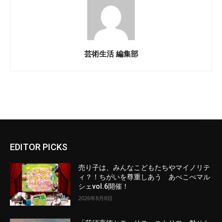
芸術生活 編集部
EDITOR PICKS
売り子は、みんなこどもたちやマイノリテ
ィ？！ちがいを尊重しあう あべこべマル
シェvol.6開催！
2026年8月8日