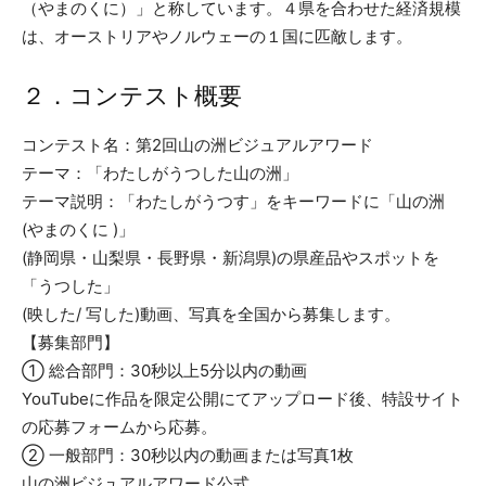
（やまのくに）」と称しています。４県を合わせた経済規模
は、オーストリアやノルウェーの１国に匹敵します。
２．コンテスト概要
コンテスト名：第2回山の洲ビジュアルアワード
テーマ：「わたしがうつした山の洲」
テーマ説明：「わたしがうつす」をキーワードに「⼭の洲
(やまのくに )」
(静岡県・⼭梨県・⻑野県・新潟県)の県産品やスポットを
「うつした」
(映した/ 写した)動画、写真を全国から募集します。
【募集部門】
① 総合部門：30秒以上5分以内の動画
YouTubeに作品を限定公開にてアップロード後、特設サイト
の応募フォームから応募。
② 一般部門：30秒以内の動画または写真1枚
山の洲ビジュアルアワード公式