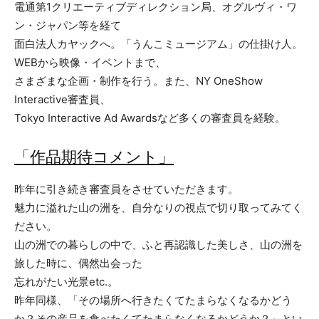
電通第1クリエーティブディレクション局、オグルヴィ・ワ
ン・ジャパン等を経て
面白法人カヤックへ。「うんこミュージアム」の仕掛け人。
WEBから映像・イベントまで、
さまざまな企画・制作を行う。また、NY OneShow
Interactive審査員、
Tokyo Interactive Ad Awardsなど多くの審査員を経験。
「作品期待コメント」
昨年に引き続き審査員をさせていただきます。
魅力に溢れた山の洲を、自分なりの視点で切り取ってみてく
ださい。
山の洲での暮らしの中で、ふと再認識した美しさ、山の洲を
旅した時に、偶然出会った
忘れがたい光景etc.。
昨年同様、「その場所へ行きたくてたまらなくなるかどう
か？その産品を食べたくてたまらなくなるかどうか？」とい