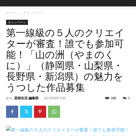
ホーム
キャンペーン
キャンペーン
第一線級の５人のクリエイ
ターが審査！誰でも参加可
能！「山の洲（やまのく
に）」（静岡県・山梨県・
長野県・新潟県）の魅力を
うつした作品募集
から
芸術生活 編集部
-
2022年8月10日
286
0