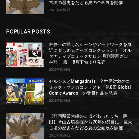
古墳の歴史をたどる夏の企画展を開催
2026年8月6日
POPULAR POSTS
林静一の描く名シーンやアートワークを身
近に楽しめるグッズコレクション！「オル
タナティブコミックサロン 月刊漫画ガロ
林静一 篇」 8月下旬より発売
2026年8月6日
セルシスとMangadraft、全世界対象のコ
ミック・マンガコンテスト「第8回 Global
Comic Awards」の受賞作品を発表
2026年8月6日
【静岡県最大級の古墳があったまち・磐
田】堂山古墳発掘から70年の節目に、巨大
古墳の歴史をたどる夏の企画展を開催
2026年8月6日