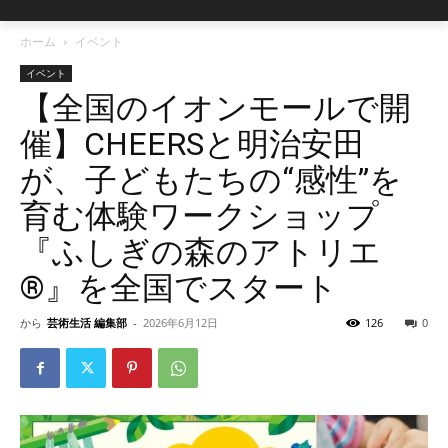
ホーム
イベント
イベント
【全国のイオンモールで開
催】CHEERSと明治安田
が、子どもたちの“感性”を
育む体験ワークショップ
『ふしぎの森のアトリエ
®︎』を全国でスタート
から
芸術生活 編集部
-
2026年6月12日
126
0