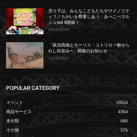
売り子は、みんなこどもたちやマイノリテ
ィ？！ちがいを尊重しあう あべこべマル
シェvol.6開催！
2026年8月8日
「荻須高徳とモーリス・ユトリロ ―魅せら
れし街並み―」開催のお知らせ
2026年8月8日
POPULAR CATEGORY
イベント
10024
商品サービス
4364
未分類
686
その他
576