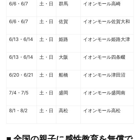
6/6・6/7
土・日
群馬
イオンモール高崎
6/6・6/7
土・日
佐賀
イオンモール佐賀大和
6/13・6/14
土・日
姫路
イオンモール姫路大津
6/13・6/14
土・日
大阪
イオンモール四条畷
6/20・6/21
土・日
船橋
イオンモール津田沼
7/4・7/5
土・日
盛岡
イオンモール盛岡南
8/1・8/2
土・日
高松
イオンモール高松
■ 全国の親子に感性教育を無償で