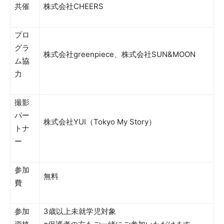
共催
株式会社CHEERS
プロ
グラ
株式会社greenpiece、株式会社SUN&MOON
ム協
力
撮影
パー
株式会社YUI（Tokyo My Story）
トナ
ー
参加
無料
費
参加
3歳以上未就学児対象