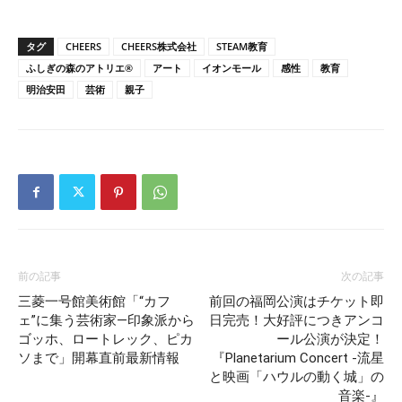
タグ
CHEERS
CHEERS株式会社
STEAM教育
ふしぎの森のアトリエ®
アート
イオンモール
感性
教育
明治安田
芸術
親子
前の記事
次の記事
三菱一号館美術館「“カフ
前回の福岡公演はチケット即
ェ”に集う芸術家―印象派から
日完売！大好評につきアンコ
ゴッホ、ロートレック、ピカ
ール公演が決定！
ソまで」開幕直前最新情報
『Planetarium Concert -流星
と映画「ハウルの動く城」の
音楽-』