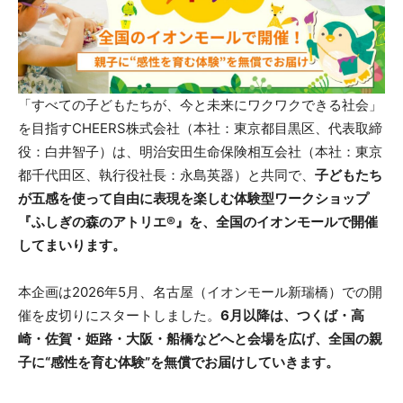
「すべての子どもたちが、今と未来にワクワクできる社会」
を目指すCHEERS株式会社（本社：東京都目黒区、代表取締
役：白井智子）は、明治安田生命保険相互会社（本社：東京
都千代田区、執行役社長：永島英器）と共同で、
子どもたち
が五感を使って自由に表現を楽しむ体験型ワークショップ
『ふしぎの森のアトリエ®︎』を、全国のイオンモールで開催
してまいります。
本企画は2026年5月、名古屋（イオンモール新瑞橋）での開
催を皮切りにスタートしました。
6月以降は、つくば・高
崎・佐賀・姫路・大阪・船橋などへと会場を広げ、全国の親
子に“感性を育む体験”を無償でお届けしていきます。