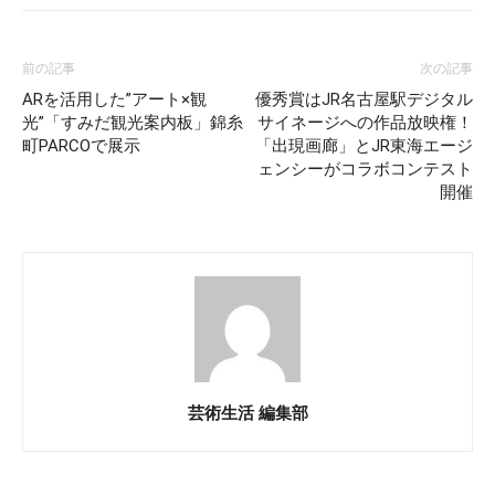
前の記事
次の記事
ARを活用した”アート×観
優秀賞はJR名古屋駅デジタル
光”「すみだ観光案内板」錦糸
サイネージへの作品放映権！
町PARCOで展示
「出現画廊」とJR東海エージ
ェンシーがコラボコンテスト
開催
芸術生活 編集部