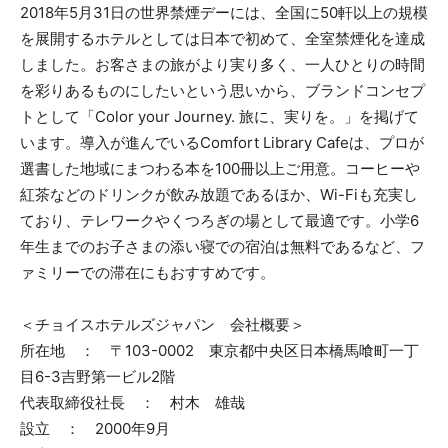
2018年5月31日の世界禁煙デーには、全国に50軒以上の規模
を展開するホテルとしては日本で初めて、全室禁煙化を達成
しました。お客さまの旅がより実り多く、一人ひとりの時間
を彩りあるものにしたいという思いから、ブランドコンセプ
トとして「Color your Journey. 旅に、実りを。」を掲げて
います。導入が進んでいるComfort Library Cafeは、プロが
選書した地域にまつわる本を100冊以上ご用意。コーヒーや
紅茶などのドリンクが飲み放題であるほか、Wi-Fiも充実し
ており、テレワークやくつろぎの場として最適です。小学6
年生までのお子さまの添い寝での宿泊は無料であるなど、フ
ァミリーでの滞在にもおすすめです。
＜チョイスホテルズジャパン 会社概要＞
所在地 ： 〒103-0002 東京都中央区日本橋馬喰町一丁
目6-3吉野第一ビル2階
代表取締役社長 ： 村木 雄哉
設立 ： 2000年9月