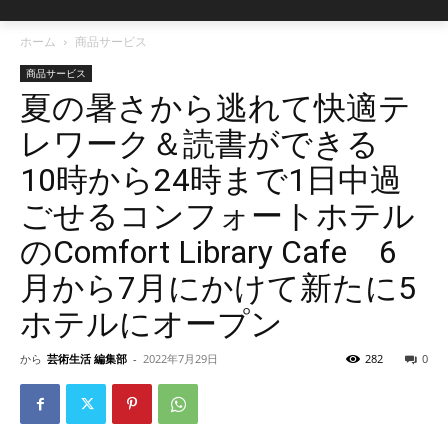
ホーム
商品サービス
商品サービス
夏の暑さから逃れて快適テ
レワーク＆読書ができる
10時から24時まで1日中過
ごせるコンフォートホテル
のComfort Library Cafe 6
月から7月にかけて新たに5
ホテルにオープン
から
芸術生活 編集部
-
2022年7月29日
282
0