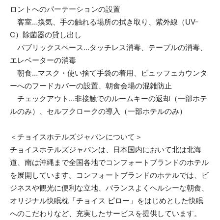
ロントへのパーテーションの設置
客室…換気、手の触れる場所の拭き取り、紫外線（UV-
C）除菌器の貸し出し
パブリックスペース…タッチレス消毒、テーブルの消毒、
エレベーターの消毒
朝食…マスク・使い捨て手袋の着用、ビュッフェカウンタ
ーへのフードカバーの設置、朝食会場の混雑防止
チェックアウト…非接触でのルームキーの返却（一部ホテ
ルのみ）、セルフクロークの導入（一部ホテルのみ）
＜チョイスホテルズジャパンについて＞
チョイスホテルズジャパンは、日本国内において北は北海
道、南は沖縄まで全国各地でコンフォートブランドのホテル
を展開しています。コンフォートブランドのホテルでは、ビ
ジネスや観光に便利な立地、バランスよくヘルシーな朝食、
オリジナル快眠枕「チョイス ピロー」をはじめとした快眠
へのこだわりなど、充実したサービスを提供しています。