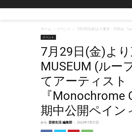
ホーム
イベント
7月29日(金)より東京・代官山「Lu
イベント
7月29日(金)よ
MUSEUM (ル
てアーティスト
『Monochrome
期中公開ペイン
から
芸術生活 編集部
-
2022年7月21日