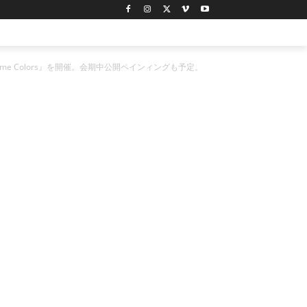
rome Colors』を開催。会期中公開ペインィングも予定。