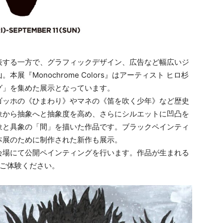
表する一方で、グラフィックデザイン、広告など幅広いジ
『Monochrome Colors』はアーティスト ヒロ杉
グ」を集めた展示となっています。
ゴッホの《ひまわり》やマネの《笛を吹く少年》など歴史
象から抽象へと抽象度を高め、さらにシルエットに凹凸を
象と具象の「間」を描いた作品です。ブラックペインティ
本展のために制作された新作も展示。
会場にて公開ペインティングを⾏います。作品が⽣まれる
)でご体験ください。