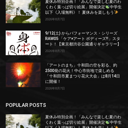
夏休み特別企画！「みんなで楽しむ夏のわ
くわく葉っぱ切り絵展」開催決定
中学生
以下《入場無料》！ 夏休みを楽しもう
2026年8月7日
9/12(土) からパフォーマンス・シリーズ
RAW05 「ケア×アート ボディーズ!!」スタ
ート！【東京都渋谷公園通りギャラリー】
2026年8月7日
「アートのまち」十和田の空を彩る、約
2500発の花火！中心市街地で楽しめる
「十和田市夏まつり花火大会」は8月14日
に開催！
2026年8月7日
POPULAR POSTS
夏休み特別企画！「みんなで楽しむ夏のわ
くわく葉っぱ切り絵展」開催決定
中学生
以下《入場無料》！ 夏休みを楽しもう