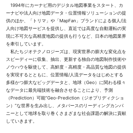
1994年にカーナビ用のデジタル地図事業をスタート、カ
ーナビや法人向け地図データ・位置情報ソリューションの提
供のほか、「トリマ」や「MapFan」ブランドによる個人/法
人向け地図サービスを提供し、直近では高度な自動運転の実
現に不可欠な高精度地図の提供も行うなど、日本の地図業界
を牽引しています。
私たちジオテクノロジーズは、現実世界の膨大な変化点を
スピーディーに収集、抽出、更新する独自の地図制作技術や
ノウハウを駆使して、高鮮度・高精度・高品質な地図の提供
を実現するとともに、位置情報/人流データをはじめとする
多様かつ膨大なビッグデータと、地球（Geo）に関わる様々
なデータに最先端技術を融合させることにより、予測
（Prediction）可能“Geo-Prediction（ジオプリディクショ
ン）”な世界を生み出し、メタバースのリーディングカンパ
ニーとして地球を取り巻くさまざまな社会課題の解決に貢献
していきます。