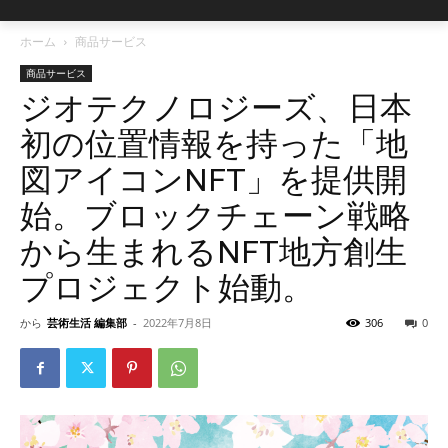
ホーム
商品サービス
商品サービス
ジオテクノロジーズ、日本
初の位置情報を持った「地
図アイコンNFT」を提供開
始。ブロックチェーン戦略
から生まれるNFT地方創生
プロジェクト始動。
から
芸術生活 編集部
-
2022年7月8日
306
0