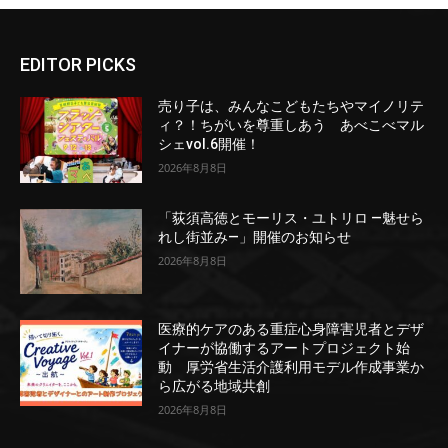
EDITOR PICKS
売り子は、みんなこどもたちやマイノリテ
ィ？！ちがいを尊重しあう あべこべマル
シェvol.6開催！
2026年8月8日
「荻須高徳とモーリス・ユトリロ ―魅せら
れし街並み―」開催のお知らせ
2026年8月8日
医療的ケアのある重症心身障害児者とデザ
イナーが協働するアートプロジェクト始
動 厚労省生活介護利用モデル作成事業か
ら広がる地域共創
2026年8月8日