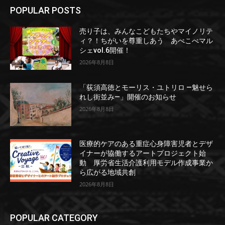
POPULAR POSTS
売り子は、みんなこどもたちやマイノリテ
ィ？！ちがいを尊重しあう あべこべマル
シェvol.6開催！
2026年8月8日
「荻須高徳とモーリス・ユトリロ ―魅せら
れし街並み―」開催のお知らせ
2026年8月8日
医療的ケアのある重症心身障害児者とデザ
イナーが協働するアートプロジェクト始
動 厚労省生活介護利用モデル作成事業か
ら広がる地域共創
2026年8月8日
POPULAR CATEGORY