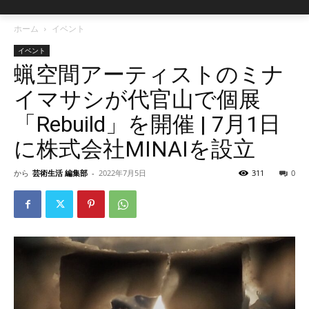
ホーム
イベント
イベント
蝋空間アーティストのミナ
イマサシが代官山で個展
「Rebuild」を開催 | 7月1日
に株式会社MINAIを設立
から
芸術生活 編集部
-
2022年7月5日
311
0