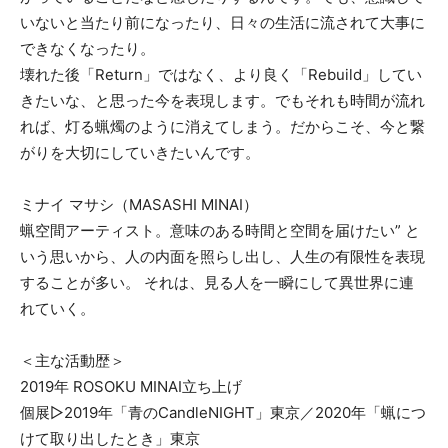
いないと当たり前になったり、日々の生活に流されて大事に
できなくなったり。
壊れた後「Return」ではなく、より良く「Rebuild」してい
きたいな、と思った今を表現します。でもそれも時間が流れ
れば、灯る蝋燭のように消えてしまう。だからこそ、今と繋
がりを大切にしていきたいんです。
ミナイ マサシ（MASASHI MINAI）
​蝋空間アーティスト。意味のある時間と空間を届けたい” と
いう思いから、人の内面を照らし出し、人生の有限性を表現
することが多い。 それは、見る人を一瞬にして異世界に連
れていく。
＜主な活動歴＞
2019年 ROSOKU MINAI立ち上げ
個展▷2019年「青のCandleNIGHT」東京／2020年「蝋につ
けて取り出したとき」東京