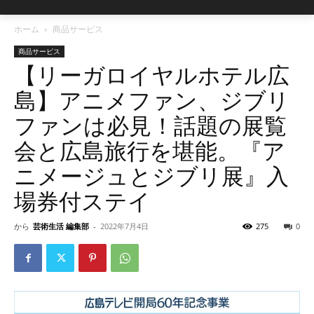
ホーム
商品サービス
商品サービス
【リーガロイヤルホテル広
島】アニメファン、ジブリ
ファンは必見！話題の展覧
会と広島旅行を堪能。『ア
ニメージュとジブリ展』入
場券付ステイ
から
芸術生活 編集部
-
2022年7月4日
275
0