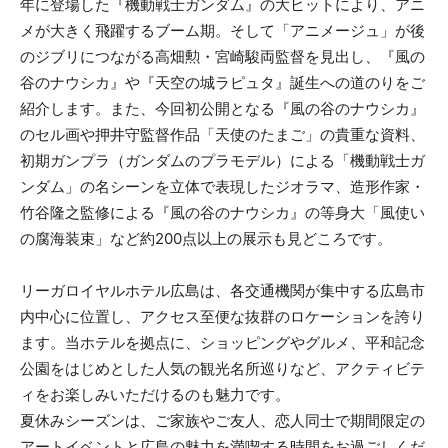
年に登場した『機動戦士ガンダム』の大ヒットにより、アニ
メが大きく飛躍するブーム期。そして「アニメージュ」が後
のジブリにつながる高畑勲・宮崎駿両監督を見出し、『風の
谷のナウシカ』や『天空の城ラピュタ』誕生への道のりをご
紹介します。また、今回初公開となる『風の谷のナウシカ』
のセル画や押井守監督作品「天使のたまご」の貴重な資料、
初期ガンプラ（ガンダムのプラモデル）による「機動戦士ガ
ンダム」の名シーンを立体で表現したジオラマ、造形作家・
竹谷隆之監修による『風の谷のナウシカ』の等身大「風使い
の腐海装束」など約200点以上の展示も見どころです。
リーガロイヤルホテル広島は、各交通機関が集中する広島市
内中心に位置し、アクセス至便な抜群のロケーションを誇り
ます。当ホテルを拠点に、ショッピングやグルメ、平和記念
公園をはじめとした人気の観光名所巡りなど、アクティビテ
ィをお楽しみいただけるのも魅力です。
夏休みシーズンは、ご家族やご友人、恋人同士で期間限定の
アートイベントと広島の魅力を満喫する時間をお過ごしくだ