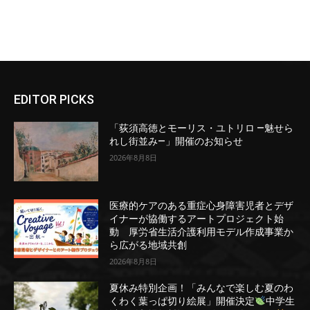
EDITOR PICKS
「荻須高徳とモーリス・ユトリロ ―魅せら
れし街並み―」開催のお知らせ
2026年8月8日
医療的ケアのある重症心身障害児者とデザ
イナーが協働するアートプロジェクト始
動 厚労省生活介護利用モデル作成事業か
ら広がる地域共創
2026年8月8日
夏休み特別企画！「みんなで楽しむ夏のわ
くわく葉っぱ切り絵展」開催決定
中学生