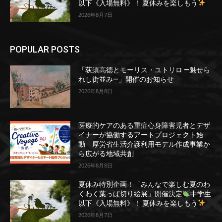
以下《入場無料》！ 夏休みを楽しもう
2026年8月7日
POPULAR POSTS
「荻須高徳とモーリス・ユトリロ ―魅せら
れし街並み―」開催のお知らせ
2026年8月8日
医療的ケアのある重症心身障害児者とデザ
イナーが協働するアートプロジェクト始
動 厚労省生活介護利用モデル作成事業か
ら広がる地域共創
2026年8月8日
夏休み特別企画！「みんなで楽しむ夏のわ
くわく葉っぱ切り絵展」開催決定
中学生
以下《入場無料》！ 夏休みを楽しもう
2026年8月7日