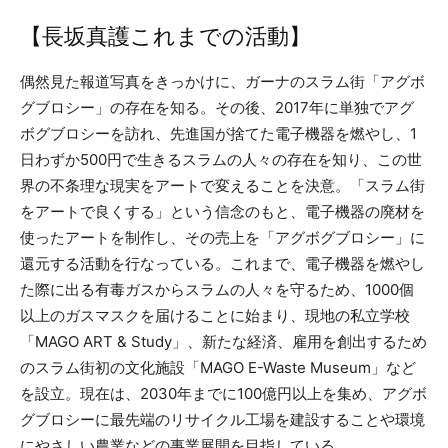
【長坂真護これまでの活動】
偶然見た報道写真をきっかけに、ガーナのスラム街「アグボ
グブロシー」の存在を知る。その後、2017年に単独でアグ
ボグブロシーを訪れ、先進国が捨てた電子機器を燃やし、1
日わずか500円で生きるスラムの人々の存在を知り、この世
界の不条理な現実をアートで変えることを決意。「スラム街
をアートで良くする」という信念のもと、電子機器の廃材を
使ったアートを制作し、その売上を「アグボグブロシー」に
還元する活動を行なっている。これまで、電子機器を燃やし
た際に出る有毒ガスからスラムの人々を守るため、1000個
以上のガスマスクを届けることに始まり、現地の私立学校
「MAGO ART & Study」、新たな経済、雇用を創出するため
のスラム街初の文化施設「MAGO E-Waste Museum」など
を設立。現在は、2030年までに100億円以上を集め、アグボ
グブロシーに最先端のリサイクル工場を建設することや環境
にやさしい農業などの事業展開を目指している。