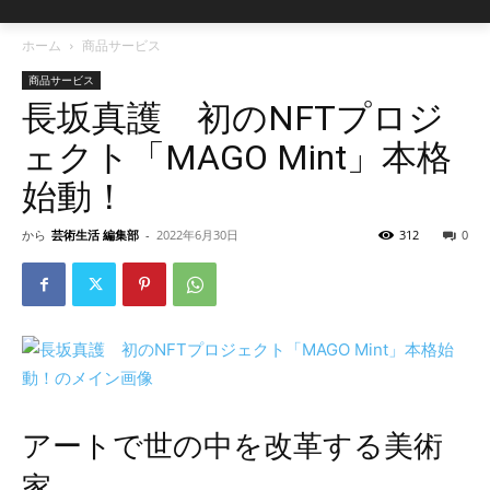
ホーム
商品サービス
商品サービス
長坂真護 初のNFTプロジ
ェクト「MAGO Mint」本格
始動！
から
芸術生活 編集部
-
2022年6月30日
312
0
アートで世の中を改革する美術
家