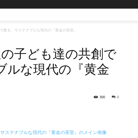
創で甦る、サステナブルな現代の『黄金の茶室』
沢の子ども達の共創で
ブルな現代の『黄金
300
0