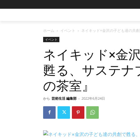
ホーム
イベント
ネイキッド×金沢の子ども達の共
イベント
ネイキッド×金
甦る、サステナ
の茶室』
から
芸術生活 編集部
-
2022年6月24日