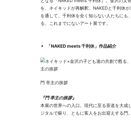
となる『NAKED meets 千利休』。金沢
を、ネイキッドが再解釈。NAKEDと千利休
を通して、千利休を全く知らない人たちにも
る、これまでにないアート展です。
「NAKED meets 千利休」作品紹介
門 亭主の挨拶
『門 亭主の挨拶』
本展の世界への入口。現代に至る茶道を大成
ジタルで蘇り、ともに客人をお出迎えする門