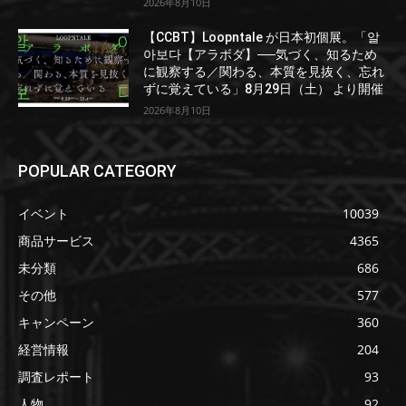
2026年8月10日
【CCBT】Loopntale が日本初個展。「알
아보다【アラボダ】──気づく、知るため
に観察する／関わる、本質を見抜く、忘れ
ずに覚えている」8月29日（土） より開催
2026年8月10日
POPULAR CATEGORY
イベント
10039
商品サービス
4365
未分類
686
その他
577
キャンペーン
360
経営情報
204
調査レポート
93
人物
92