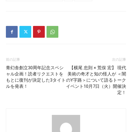
前の記事
次の記事
青幻舎創立30周年記念スペシ
【横尾 忠則 × 荒俣 宏】 現代
ャル企画！読者リクエストを
美術の奇才と知の怪人が ＜闇
もとに復刊が決定した3タイト
のY字路＞について語るトーク
ルを発表！
イベント10月7日（火）開催決
定！