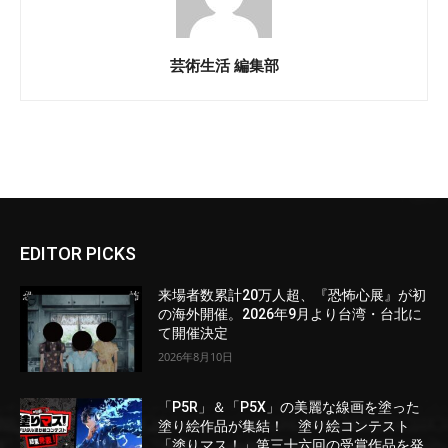
芸術生活 編集部
EDITOR PICKS
来場者数累計20万人超、『恐怖心展』が初
の海外開催。2026年9月より台湾・台北に
て開催決定
2026年8月10日
「P5R」＆「P5X」の美麗な線画を塗った
塗り絵作品が集結！ 塗り絵コンテスト
「塗りマス！」第三十六回の受賞作品を発