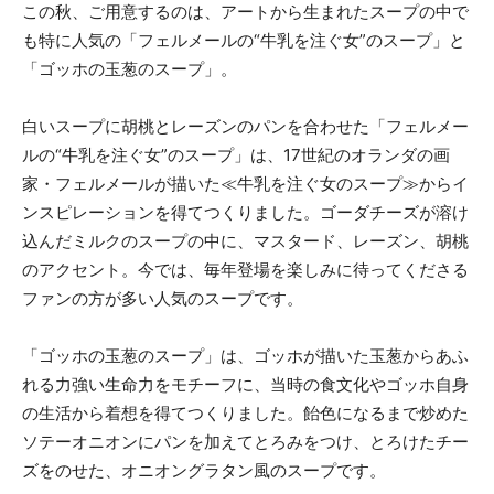
この秋、ご用意するのは、アートから生まれたスープの中で
も特に人気の「フェルメールの“牛乳を注ぐ女”のスープ」と
「ゴッホの玉葱のスープ」。
白いスープに胡桃とレーズンのパンを合わせた「フェルメー
ルの“牛乳を注ぐ女”のスープ」は、17世紀のオランダの画
家・フェルメールが描いた≪牛乳を注ぐ女のスープ≫からイ
ンスピレーションを得てつくりました。ゴーダチーズが溶け
込んだミルクのスープの中に、マスタード、レーズン、胡桃
のアクセント。今では、毎年登場を楽しみに待ってくださる
ファンの方が多い人気のスープです。
「ゴッホの玉葱のスープ」は、ゴッホが描いた玉葱からあふ
れる力強い生命力をモチーフに、当時の食文化やゴッホ自身
の生活から着想を得てつくりました。飴色になるまで炒めた
ソテーオニオンにパンを加えてとろみをつけ、とろけたチー
ズをのせた、オニオングラタン風のスープです。