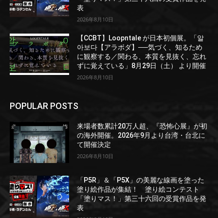
表
2026年8月10日
【CCBT】Loopntale が日本初個展。「알
아보다【アラボダ】──気づく、知るため
に観察する／関わる、本質を見抜く、忘れ
ずに覚えている」8月29日（土） より開催
2026年8月10日
POPULAR POSTS
来場者数累計20万人超、『恐怖心展』が初
の海外開催。2026年9月より台湾・台北に
て開催決定
2026年8月10日
「P5R」＆「P5X」の美麗な線画を塗った
塗り絵作品が集結！ 塗り絵コンテスト
「塗りマス！」第三十六回の受賞作品を発
表