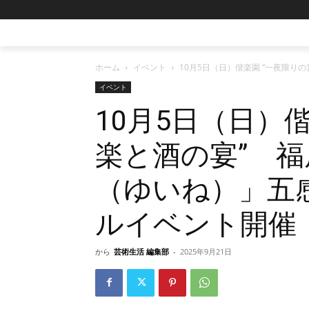
ホーム
イベント
10月5日（日）偕楽園 “一夜限
イベント
10月5日（日）
楽と酒の宴” 福
（ゆいね）」五
ルイベント開催
から
芸術生活 編集部
-
2025年9月21日