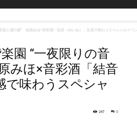
りの音楽と酒の宴” 福原みほ×音彩酒「結音（ゆいね）」五感で味わうスペシャルイベ
偕楽園 “一夜限りの音
原みほ×音彩酒「結音
感で味わうスペシャ
247
0