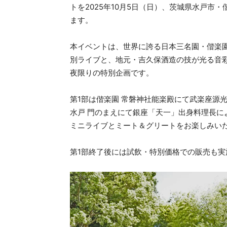
トを2025年10月5日（日）、茨城県水戸市
ます。
本イベントは、世界に誇る日本三名園・偕楽
別ライブと、地元・吉久保酒造の技が光る音
夜限りの特別企画です。
第1部は偕楽園 常磐神社能楽殿にて武楽座源
水戸 門のまえにて銀座「天一」出身料理長に
ミニライブとミート＆グリートをお楽しみい
第1部終了後には試飲・特別価格での販売も実