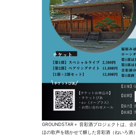
GROUNDSTAR＋ 音彩酒プロジェクトは
ほの歌声を聴かせて醸した音彩酒（ねいろ酒）”