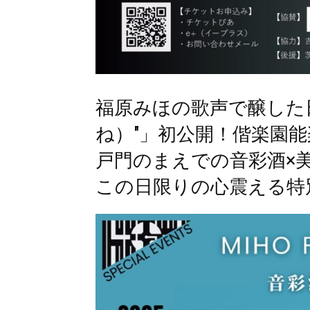
福原みほの歌声で醸した日
ね）"」初公開！偕楽園
戸門のまえでの音彩酒×
この日限りの心震える特