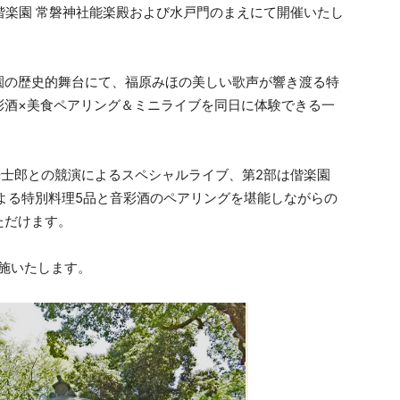
・偕楽園 常磐神社能楽殿および水戸門のまえにて開催いたし
園の歴史的舞台にて、福原みほの美しい歌声が響き渡る特
彩酒×美食ペアリング＆ミニライブを同日に体験できる一
光士郎との競演によるスペシャルライブ、第2部は偕楽園
よる特別料理5品と音彩酒のペアリングを堪能しながらの
ただけます。
施いたします。