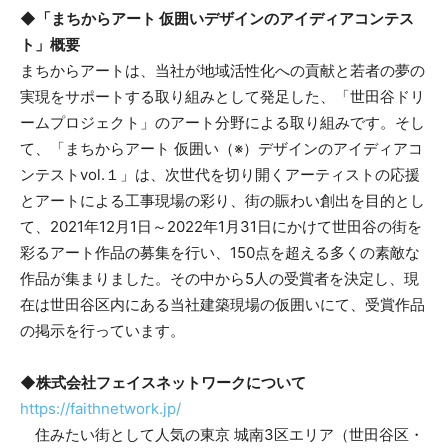
◆「まちからアート 仮囲いデザインのアイディアコンテス
ト」概要
まちからアートは、当社が地域活性化への貢献と若者の夢の
実現をサポートする取り組みとして発足した、「世田谷ドリ
ームプロジェクト」のアート分野による取り組みです。そし
て、「まちからアート 仮囲い（※）デザインのアイディアコ
ンテストvol.１」は、次世代を切り開くアーティストの応援
とアートによる工事現場の彩り、街の賑わい創出を目的とし
て、2021年12月1日～2022年1月31日にかけて世田谷の街を
彩るアート作品の募集を行い、150点を超える多くの素敵な
作品が集まりました。その中から5人の受賞者を決定し、現
在は世田谷区内にある当社建築現場の仮囲いにて、受賞作品
の掲示を行っています。
◆株式会社フェイスネットワークについて
https://faithnetwork.jp/
住みたい街として人気の東京 城南3区エリア（世田谷区・