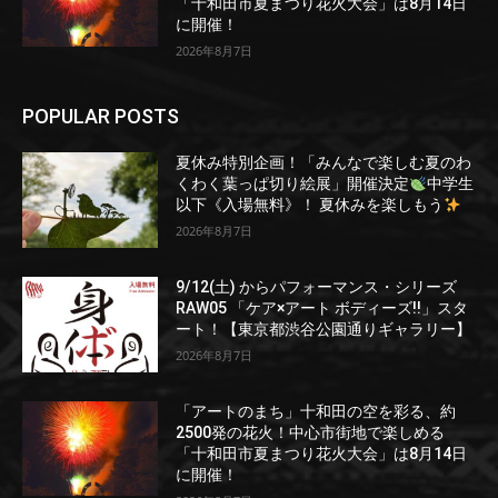
「十和田市夏まつり花火大会」は8月14日
に開催！
2026年8月7日
POPULAR POSTS
夏休み特別企画！「みんなで楽しむ夏のわ
くわく葉っぱ切り絵展」開催決定
中学生
以下《入場無料》！ 夏休みを楽しもう
2026年8月7日
9/12(土) からパフォーマンス・シリーズ
RAW05 「ケア×アート ボディーズ!!」スタ
ート！【東京都渋谷公園通りギャラリー】
2026年8月7日
「アートのまち」十和田の空を彩る、約
2500発の花火！中心市街地で楽しめる
「十和田市夏まつり花火大会」は8月14日
に開催！