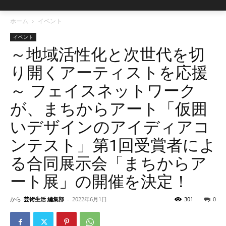
ホーム
イベント
イベント
～地域活性化と次世代を切
り開くアーティストを応援
～ フェイスネットワーク
が、まちからアート「仮囲
いデザインのアイディアコ
ンテスト」第1回受賞者によ
る合同展示会「まちからア
ート展」の開催を決定！
から
芸術生活 編集部
-
2022年6月1日
301
0