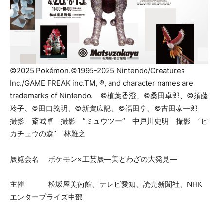
©2025 Pokémon.©1995-2025 Nintendo/Creatures
Inc./GAME FREAK inc.TM, ®, and character names are
trademarks of Nintendo. ©植葉香澄、©桑田卓郎、©須藤
玲子、©田口義明、©新實広記、©福田亨、©吉田泰一郎
撮影 斎城卓 撮影 ”ミュウツー” 中戸川史明 撮影 ”ピ
カチュウの森” 林雅之
展覧会名 ポケモン×工芸展―美とわざの大発見―
主催 松坂屋美術館、テレビ愛知、読売新聞社、NHK
エンタープライズ中部