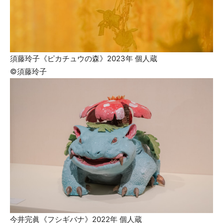
須藤玲子《ピカチュウの森》2023年 個人蔵
©須藤玲子
今井完眞《フシギバナ》2022年 個人蔵