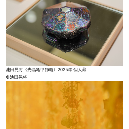
池田晃将《光晶亀甲飾箱》2025年 個人蔵
©池田晃将