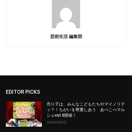
芸術生活 編集部
EDITOR PICKS
売り子は、みんなこどもたちやマイノリテ
ィ？！ちがいを尊重しあう あべこべマル
シェvol.6開催！
2026年8月8日