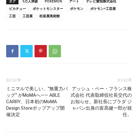
タグ
5万人突破
POKEMON
アート
テレビ愛知株式会社
ピカチュー
ポケットモンスター
ポケモン
ポケモン×工芸展
工芸
工芸展
松坂屋美術館
前の記事
次の記事
ミニマルで美しい、“無重力バ
アッシュ・ペー・フランス株
ッグ“ がMoMAへ—— ABLE
式会社 代表取締役社長交代の
CARRY、日本初のMoMA
お知らせ。新社長にプラダ ジ
Design Storeポップアップ開
ャパン出身の富髙健一郎が就
催決定
任。