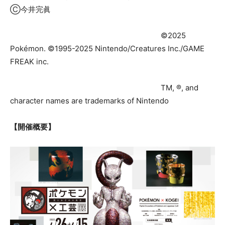
Ⓒ今井完眞
©2025
Pokémon. ©1995-2025 Nintendo/Creatures Inc./GAME
FREAK inc.
TM, ®, and
character names are trademarks of Nintendo
【開催概要】