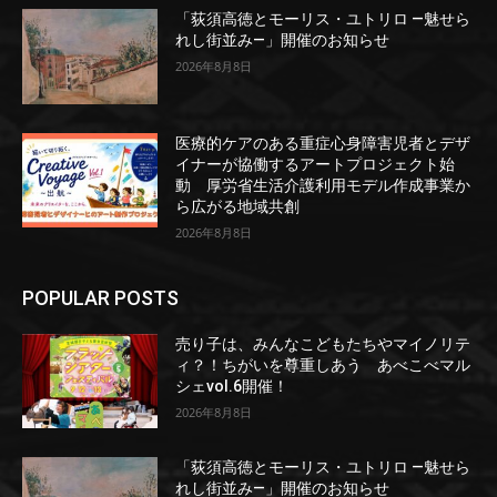
「荻須高徳とモーリス・ユトリロ ―魅せら
れし街並み―」開催のお知らせ
2026年8月8日
医療的ケアのある重症心身障害児者とデザ
イナーが協働するアートプロジェクト始
動 厚労省生活介護利用モデル作成事業か
ら広がる地域共創
2026年8月8日
POPULAR POSTS
売り子は、みんなこどもたちやマイノリテ
ィ？！ちがいを尊重しあう あべこべマル
シェvol.6開催！
2026年8月8日
「荻須高徳とモーリス・ユトリロ ―魅せら
れし街並み―」開催のお知らせ