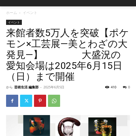
ホーム
イベント
イベント
来館者数5万人を突破【ポケ
モン×工芸展―美とわざの大
発見―】 大盛況の
愛知会場は2025年6月15日
（日）まで開催
から
芸術生活 編集部
-
2025年6月5日
410
0