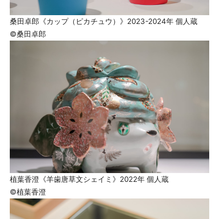
桑田卓郎《カップ（ピカチュウ）》2023-2024年 個人蔵
©桑田卓郎
植葉香澄《羊歯唐草文シェイミ》2022年 個人蔵
©植葉香澄