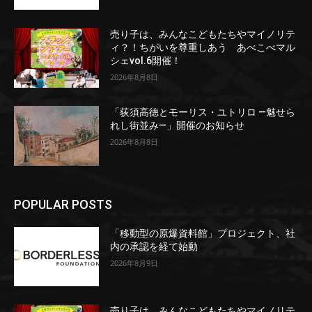
売り子は、みんなこどもたちやマイノリテ
ィ？！ちがいを尊重しあう あべこべマル
シェvol.6開催！
2026年8月8日
「荻須高徳とモーリス・ユトリロ ―魅せら
れし街並み―」開催のお知らせ
2026年8月8日
POPULAR POSTS
「移動型の原爆資料館」プロジェクト、社
内の承認を経て始動
2026年8月9日
売り子は、みんなこどもたちやマイノリテ