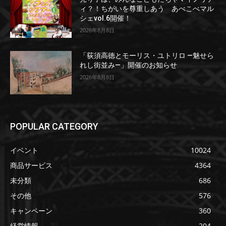
ィ？！ちがいを尊重しあう あべこべマル
シェvol.6開催！
2026年8月8日
「荻須高徳とモーリス・ユトリロ ―魅せら
れし街並み―」開催のお知らせ
2026年8月8日
POPULAR CATEGORY
イベント
10024
商品サービス
4364
未分類
686
その他
576
キャンペーン
360
経営情報
204