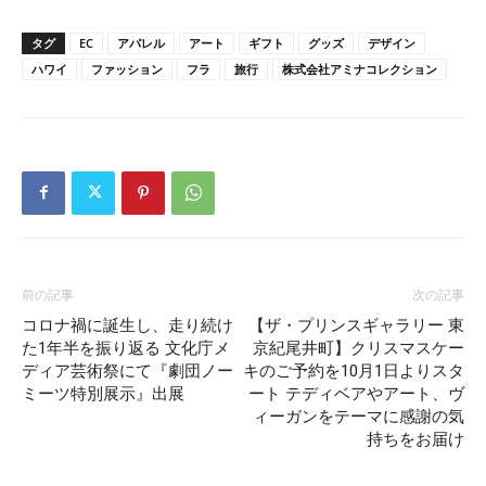
タグ
EC
アパレル
アート
ギフト
グッズ
デザイン
ハワイ
ファッション
フラ
旅行
株式会社アミナコレクション
前の記事
次の記事
コロナ禍に誕生し、走り続け
【ザ・プリンスギャラリー 東
た1年半を振り返る 文化庁メ
京紀尾井町】クリスマスケー
ディア芸術祭にて『劇団ノー
キのご予約を10月1日よりスタ
ミーツ特別展示』出展
ート テディベアやアート、ヴ
ィーガンをテーマに感謝の気
持ちをお届け