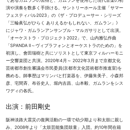
であるガムランの習得と、ガムランを使用した現代音楽の初
演や演奏を数多く手掛ける。サントリーホール主催「サマー
フェスティバル2023」の《ザ・プロデューサー・シリーズ
「三輪眞弘がひらく ありえるかもしれない、ガムラン」》
にジャワ・ガムランアンサンブル・マルガサリとして出演。
「オーケストラ・プロジェクト2022」で、山内雅弘作曲
「SPANDA Ⅱ～ヴィブラフォンとオーケストラのための」を
初演し、會田瑞樹と共にソリストとして東京フィルハーモニ
ー交響楽団と共演。2020年4月～ 2022年3月まで京都文化
芸術都市創生審議会市民委員(京都市文化芸術都市推進室)を
務める。師事歴はマリンバと打楽器を、伊藤朱美子、小森邦
彦、宅間斉、布谷史人、堀内吉昌、山本毅、ガムランをシス
ワディの各氏。
出演：前田剛史
阪神淡路大震災の復興活動の一環で幼少期より和太鼓に親し
み、2008年より「太鼓芸能集団鼓童」入団。約10年間在籍