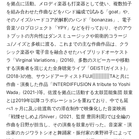
を拠点に活動。メロディ楽器も打楽器として使い、複数拍子
を組み合わせた作曲などをバンド編成で試みる「goat」や、
そのノイズ/ハードコア的解釈のバンド「bonanzas」、電子
音楽ソロプロジェクト「YPY」などを行っており、そのアウ
トプットの方向性はダンスミュージックや前衛的コラージ
ュ/ノイズと多岐に渡る。これまでの主な作曲作品は、クラ
シック楽器や 電子音を融合させたハイブリッドオーケスト
ラ「Virginal Variations」(2016)、多数のスピーカーや移動
する演奏者を混じえた全身聴覚ライブ「GEIST(ガイスト)」
(2018-)の他、サウンドアーティストFUJI|||||||||||TAと共に
作曲・演奏した作品「INTERDIFFUSION A tribute to Yoshi
Wada」(2021-)等。佐渡を拠点に活動する太鼓芸能集団 鼓童
とは2019年以降コラボレーションを重ねており、中でも延
べ1 ヶ月に及ぶ佐渡島での滞在制作で映像化した音楽映画
「戦慄せしめよ/Shiver」(2021、監督 豊田利晃)では全編の
作曲を日野が担当し、その演奏を鼓童が行った。音楽家・演
出家のカジワラトシオと舞踊家・振付家の東野祥子によって