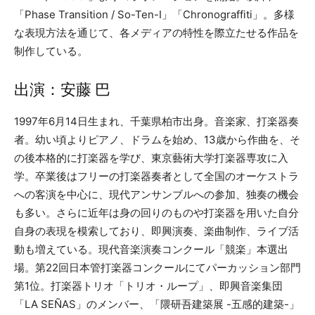
「Phase Transition / So-Ten-I」「Chronograffiti」。多様
な表現方法を通じて、各メディアの特性を際立たせる作品を
制作している。
出演：安藤 巴
1997年6月14日生まれ、千葉県柏市出身。音楽家、打楽器奏
者。幼い頃よりピアノ、ドラムを始め、13歳から作曲を、そ
の後本格的に打楽器を学び、東京藝術大学打楽器専攻に入
学。卒業後はフリーの打楽器奏者として全国のオーケストラ
への客演を中心に、現代アンサンブルへの参加、独奏の機会
も多い。さらに近年は身の回りのものや打楽器を用いた自分
自身の表現を模索しており、即興演奏、楽曲制作、ライブ活
動も増えている。現代音楽演奏コンクール「競楽」本選出
場。第22回日本管打楽器コンクールにてパーカッション部門
第1位。打楽器トリオ「トリオ・ループ」、即興音楽集団
「LA SEÑAS」のメンバー、「隈研吾建築展 -五感的建築-」