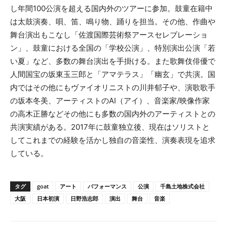
し年間100公演を超える国内外のツアーに参加。鼓童在籍中
は太鼓演奏、唄、笛、鳴り物、踊りを担当。その他、作曲や
舞台演出もこなし「佐渡国際芸術祭アースセレブレーショ
ン」、鼓童における全国の「学校公演」、特別演出公演「若
い夏」など、多数の舞台演出を手掛ける。また歌舞伎俳優で
人間国宝の坂東玉三郎と「アマテラス」「幽玄」で共演。国
内ではその他にもヴァイオリニストの川井郁子や、演歌歌手
の坂本冬美、アーティストのAI（アイ）、音楽家/映像作家
の高木正勝などその他にも多数の国内外のアーティストとの
共演実績がある。2017年に鼓童独立後、現在はソリストと
してこれまでの経験を活かし独自の音楽性、演奏表現を追求
している。
タグ
goat
アート
パフォーマンス
公演
千島土地株式会社
大阪
日本初演
日野浩志郎
演出
舞台
音楽