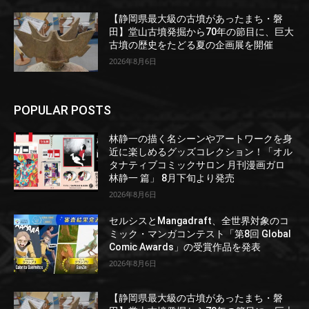
【静岡県最大級の古墳があったまち・磐
田】堂山古墳発掘から70年の節目に、巨大
古墳の歴史をたどる夏の企画展を開催
2026年8月6日
POPULAR POSTS
林静一の描く名シーンやアートワークを身
近に楽しめるグッズコレクション！「オル
タナティブコミックサロン 月刊漫画ガロ
林静一 篇」 8月下旬より発売
2026年8月6日
セルシスとMangadraft、全世界対象のコ
ミック・マンガコンテスト「第8回 Global
Comic Awards」の受賞作品を発表
2026年8月6日
【静岡県最大級の古墳があったまち・磐