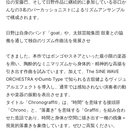
位の安藤巴、そして日野作品に継続的に参加している谷口か
んなの3名のパーカッショニストによるリズムアンサンブル
で構成されます。
日野は自身のバンド「goat」や、太鼓芸能集団 鼓童との協
働を通して独自のリズム作曲法を発展させ
てきました。本作ではボンゴやスネアといった最小限の楽器
を用い、陶酔的なミニマリズムから身体的・精神的な高揚を
引き出す作曲を試みています。加えて、The SINE WAVE
ORCHESTRA やDumb Type で知られる古舘健よるヴィジュ
アルエフェクトを導入し、通常では感知されない演奏者の動
きや楽器の振動を表出させます。
タイトル「Chronograffiti」は、“時間” を意味する接頭辞
「Chrono」と、“落書き” を意味する「Graffiti」を組み合わ
せた造語であり、時間と身体が空間に描き出す一種の残像＝
視覚的落書きを象徴しています。ぜひご高覧ください。