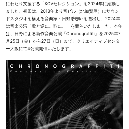
にわたり支援する「KCVセレクション」を2024年に始動し
ました。初回は、2018年より音ビル（北加賀屋）にサウン
ドスタジオを構える音楽家・日野浩志郎を選出し、2024年
は音楽公演「歌と逆に。歌に。」を開催いたしました。本年
は、日野による新作音楽公演「Chronograffiti」を2025年7
月25日（金）から27日（日）まで、クリエイティブセンタ
ー大阪にて4公演開催いたします。