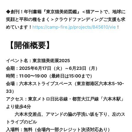
◆
創刊！年刊書籍『東京猫美術図鑑』＜猫アートで、地球に
笑顔と平和の種をまく＞クラウドファンディングご支援も求
めています！
https://camp-fire.jp/projects/845610/vie
！
【開催概要】
イベント名：東京猫美術展2025
会期：2025年6月17日（火）～6月23日（月）
時間：11:00〜19:00（最終日は15:00まで）
会場：六本木ストライプスペース（東京都港区六本木5-10-
33）
アクセス：東京メトロ日比谷線・都営大江戸線「六本木駅」
より徒歩4分
六本木交差点、アマンドの脇の芋洗い坂を下り、左のス
トライプのビル
入場料：無料（会場内一部クレジット決済対応あり）