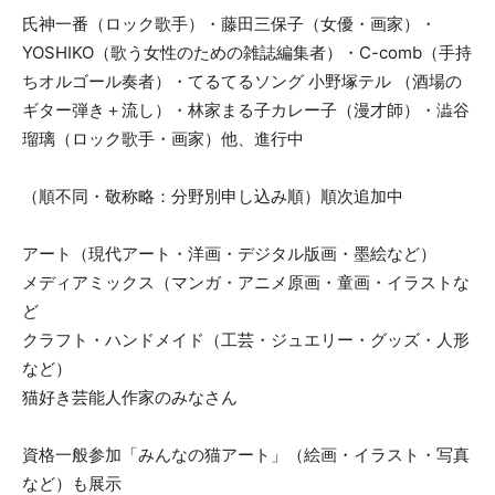
氏神一番（ロック歌手）・藤田三保子（女優・画家）・
YOSHIKO（歌う女性のための雑誌編集者）・C-comb（手持
ちオルゴール奏者）・てるてるソング 小野塚テル （酒場の
ギター弾き＋流し）・林家まる子カレー子（漫才師）・澁谷
瑠璃（ロック歌手・画家）他、進行中
（順不同・敬称略：分野別申し込み順）順次追加中
アート（現代アート・洋画・デジタル版画・墨絵など）
メディアミックス（マンガ・アニメ原画・童画・イラストな
ど
クラフト・ハンドメイド（工芸・ジュエリー・グッズ・人形
など）
猫好き芸能人作家のみなさん
資格一般参加「みんなの猫アート」（絵画・イラスト・写真
など）も展示