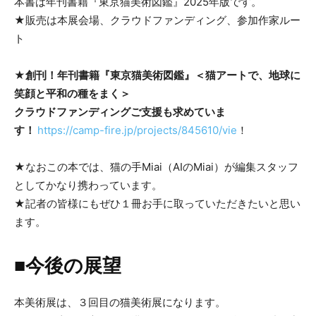
本書は年刊書籍『東京猫美術図鑑』2025年版です。
★販売は本展会場、クラウドファンディング、参加作家ルー
ト
★
創刊！年刊書籍『東京猫美術図鑑』＜猫アートで、地球に
笑顔と平和の種をまく＞
クラウドファンディングご支援も求めていま
す！
https://camp-fire.jp/projects/845610/vie
！
★なおこの本では、猫の手Miai（AIのMiai）が編集スタッフ
としてかなり携わっています。
★記者の皆様にもぜひ１冊お手に取っていただきたいと思い
ます。
■今後の展望
本美術展は、３回目の猫美術展になります。