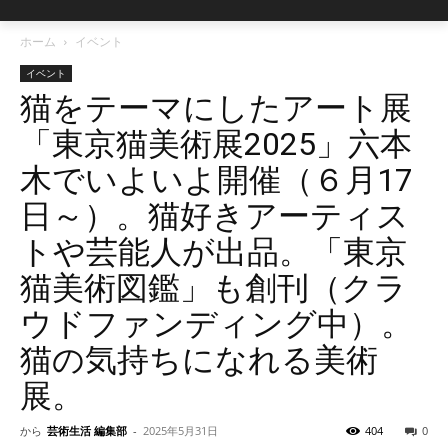
ホーム
イベント
イベント
猫をテーマにしたアート展
「東京猫美術展2025」六本
木でいよいよ開催（６月17
日～）。猫好きアーティス
トや芸能人が出品。「東京
猫美術図鑑」も創刊（クラ
ウドファンディング中）。
猫の気持ちになれる美術
展。
から
芸術生活 編集部
-
2025年5月31日
404
0