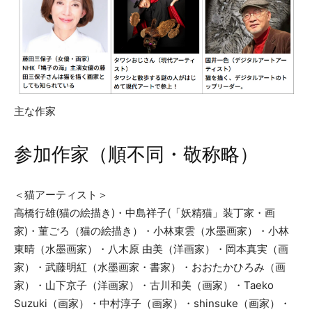
主な作家
参加作家（順不同・敬称略）
＜猫アーティスト＞
高橋行雄(猫の絵描き)・中島祥子(「妖精猫」装丁家・画
家)・菫ごろ（猫の絵描き）・小林東雲（水墨画家）・小林
東晴（水墨画家）・八木原 由美（洋画家）・岡本真実（画
家）・武藤明紅（水墨画家・書家）・おおたかひろみ（画
家）・山下京子（洋画家）・古川和美（画家）・Taeko
Suzuki（画家）・中村淳子（画家）・shinsuke（画家）・