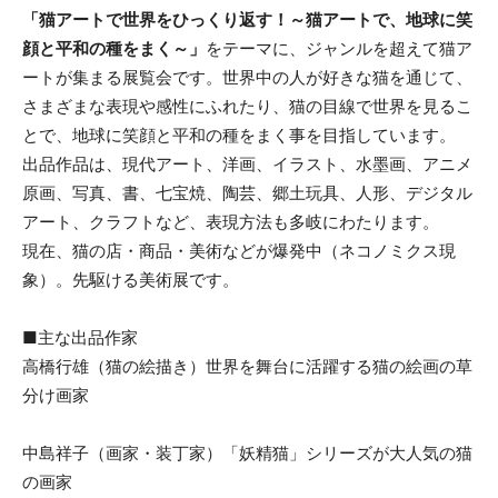
「猫アートで世界をひっくり返す！～猫アートで、地球に笑
顔と平和の種をまく～」
をテーマに、ジャンルを超えて猫ア
ートが集まる展覧会です。世界中の人が好きな猫を通じて、
さまざまな表現や感性にふれたり、猫の目線で世界を見るこ
とで、地球に笑顔と平和の種をまく事を目指しています。
出品作品は、現代アート、洋画、イラスト、水墨画、アニメ
原画、写真、書、七宝焼、陶芸、郷土玩具、人形、デジタル
アート、クラフトなど、表現方法も多岐にわたります。
現在、猫の店・商品・美術などが爆発中（ネコノミクス現
象）。先駆ける美術展です。
■
主な出品作家
高橋行雄（猫の絵描き）世界を舞台に活躍する猫の絵画の草
分け画家
中島祥子（画家・装丁家）「妖精猫」シリーズが大人気の猫
の画家