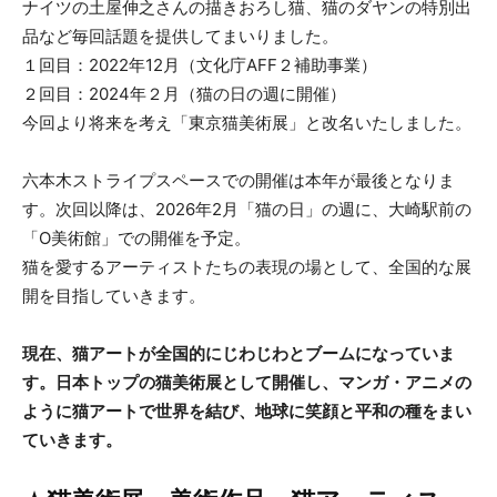
ナイツの土屋伸之さんの描きおろし猫、猫のダヤンの特別出
品など毎回話題を提供してまいりました。
１回目：2022年12月（文化庁AFF２補助事業）
２回目：2024年２月（猫の日の週に開催）
今回より将来を考え「東京猫美術展」と改名いたしました。
六本木ストライプスペースでの開催は本年が最後となりま
す。次回以降は、2026年2月「猫の日」の週に、大崎駅前の
「O美術館」での開催を予定。
猫を愛するアーティストたちの表現の場として、全国的な展
開を目指していきます。
現在、猫アートが全国的にじわじわとブームになっていま
す。日本トップの猫美術展として開催し、マンガ・アニメの
ように猫アートで世界を結び、地球に笑顔と平和の種をまい
ていきます。