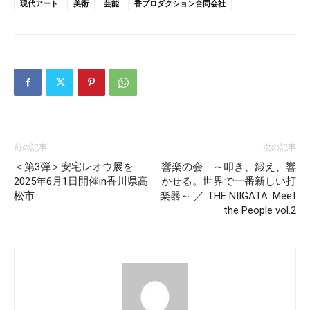
現代アート
美術
芸能
香プロダクション合同会社
前の記事
次の記事
＜第3弾＞安宅レオウ展を
響楽の会 ～叩き、鍛え、響
2025年6月1日開催in香川県高
かせる。世界で一番新しい打
松市
楽器～ ／ THE NIIGATA: Meet
the People vol.2