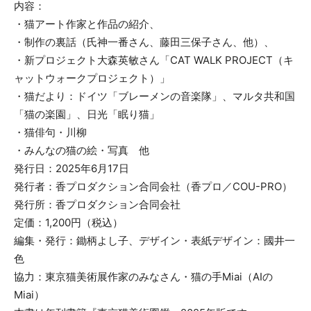
内容：
・猫アート作家と作品の紹介、
・制作の裏話（氏神一番さん、藤田三保子さん、他）、
・新プロジェクト大森英敏さん「CAT WALK PROJECT（キ
ャットウォークプロジェクト）」
・猫だより：ドイツ「ブレーメンの音楽隊」、マルタ共和国
「猫の楽園」、日光「眠り猫」
・猫俳句・川柳
・みんなの猫の絵・写真 他
発行日：2025年6月17日
発行者：香プロダクション合同会社（香プロ／COU-PRO）
発行所：香プロダクション合同会社
定価：1,200円（税込）
編集・発行：鋤柄よし子、デザイン・表紙デザイン：國井一
色
協力：東京猫美術展作家のみなさん・猫の手Miai（AIの
Miai）