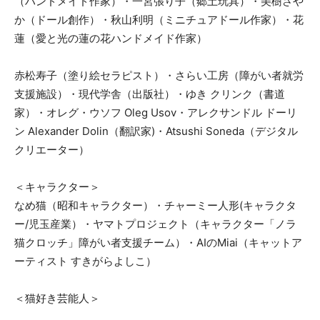
（ハンドメイド作家）・一宮張り子（郷土玩具）・美樹さや
か（ドール創作）・秋山利明（ミニチュアドール作家）・花
蓮（愛と光の蓮の花ハンドメイド作家）
赤松寿子（塗り絵セラピスト）・さらい工房（障がい者就労
支援施設）・現代学舎（出版社）・ゆき クリンク（書道
家）・オレグ・ウソフ Oleg Usov・アレクサンドル ドーリ
ン Alexander Dolin（翻訳家)・Atsushi Soneda（デジタル
クリエーター）
＜キャラクター＞
なめ猫（昭和キャラクター）・チャーミー人形(キャラクタ
ー/児玉産業）・ヤマトプロジェクト（キャラクター「ノラ
猫クロッチ」障がい者支援チーム）・AIのMiai（キャットア
ーティスト すきがらよしこ）
＜猫好き芸能人＞