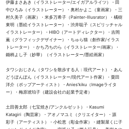
伊藤まさあき（イラストレーター/エイガアルライツ）・田
中ひろみ（イラストレーター）・奥村かよこ（童画家）・三
村久美子（画家）・米多万希子（Painter-Illusrator）・橘樹
東明（墨絵イラストレーター）・渋井聡子（スピリッチャル
イラストレーター）・HIBO（アートディレクター）・吉岡
薫（グラフィックデザイナー）・ちゅら猫（創作家/イラス
トレーター）・かち乃ちのら（イラストレーター/画家）・
鋤柄よし子（妙華）（イラストレーター/墨絵画家）
タワシおじさん（タワシを散歩する人：現代アート）・あん
どうぽんぽん（イラストレーター/現代アート作家）・粟田
洋介（ポップアーティスト）・Anies’kiku（Imageライタ
ー）・梅原琥珀子（建設会社の起業予定者）
土田善太郎（七宝焼き/アンクルゼット）・Kasumi
Katagiri（陶芸家）・アオノマユミ（クリエイター）・源
彩子（アーティスト）・小松恵（彫金作家）・縫製屋くに子