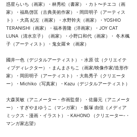
惑星らいち（画家）・林秀松（書家）・カト〜チエコ（画
家）・福島啓匡（古典美術作家）・岡田明子（アーティス
ト）・大髙 紀左（画家）・水野幹夫（画家）・YOSHIO
TERANISHI（画家）・福本善隆（洋画家）・JOY CAT
LUNA（清水京子）（画家）・小野口和代（画家）・ 冬木楓
子（アーティスト）・鬼女羅☆（画家）
國井一色（デジタルアーティスト）・水原 弦（クリエイテ
ィブディレクター）・まんまさちこ（画家/映像作家/造形作
家）・岡田明子（アーティスト）・大島秀子（クリエータ
ー）・Michiko（写真家）・Kazu（デジタルアーティスト）
大森英敏（アニメーター・作画監督）・佐藤元（アニメータ
ー）・すぎやまゆうこ（マンガ家）・飯塚 由佳（メディア
ミックス・漫画・イラスト）・KAHONO （クリエーター-・
マンガ家志望）