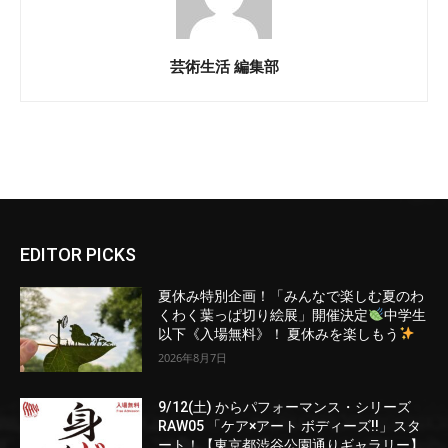
芸術生活 編集部
EDITOR PICKS
夏休み特別企画！「みんなで楽しむ夏のわ
くわく葉っぱ切り絵展」開催決定
中学生
以下《入場無料》！ 夏休みを楽しもう
2026年8月7日
9/12(土) からパフォーマンス・シリーズ
RAW05 「ケア×アート ボディーズ!!」スタ
ート！【東京都渋谷公園通りギャラリー】