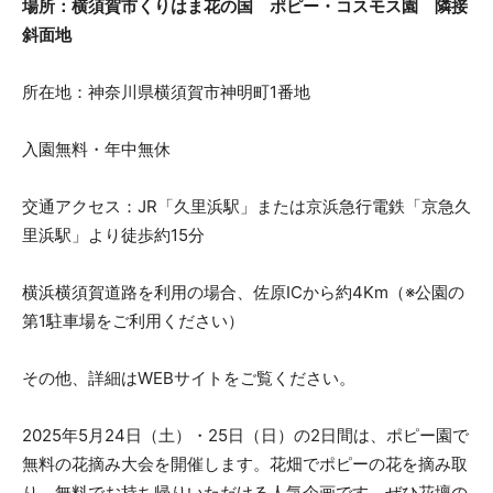
場所：横須賀市くりはま花の国 ポピー・コスモス園 隣接
斜面地
所在地：神奈川県横須賀市神明町1番地
入園無料・年中無休
交通アクセス：JR「久里浜駅」または京浜急行電鉄「京急久
里浜駅」より徒歩約15分
横浜横須賀道路を利用の場合、佐原ICから約4Km（※公園の
第1駐車場をご利用ください）
その他、詳細はWEBサイトをご覧ください。
2025年5月24日（土）・25日（日）の2日間は、ポピー園で
無料の花摘み大会を開催します。花畑でポピーの花を摘み取
り、無料でお持ち帰りいただける人気企画です。ぜひ花壇の