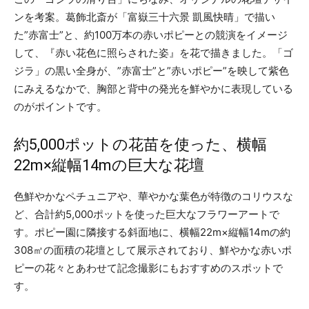
ンを考案。葛飾北斎が「富嶽三十六景 凱風快晴」で描い
た”赤富士”と、約100万本の赤いポピーとの競演をイメージ
して、『赤い花色に照らされた姿』を花で描きました。「ゴ
ジラ」の黒い全身が、”赤富士”と”赤いポピー”を映して紫色
にみえるなかで、胸部と背中の発光を鮮やかに表現している
のがポイントです。
約5,000ポットの花苗を使った、横幅
22m×縦幅14mの巨大な花壇
色鮮やかなペチュニアや、華やかな葉色が特徴のコリウスな
ど、合計約5,000ポットを使った巨大なフラワーアートで
す。ポピー園に隣接する斜面地に、横幅22m×縦幅14mの約
308㎡の面積の花壇として展示されており、鮮やかな赤いポ
ピーの花々とあわせて記念撮影にもおすすめのスポットで
す。