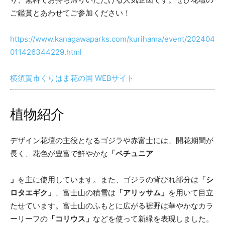
ご鑑賞とあわせてご参加ください！
https://www.kanagawaparks.com/kurihama/event/202404
011426344229.html
横須賀市くりはま花の国 WEBサイト
植物紹介
デザイン花壇の主役となるゴジラや赤富士には、開花期間が
長く、花色が豊富で鮮やかな
「ペチュニア
」
を主に使用しています。また、ゴジラの背びれ部分は
「シ
ロタエギク」
、富士山の積雪は
「アリッサム」
を用いて目立
たせています。富士山のふもとに広がる裾野は華やかなカラ
ーリーフの
「コリウス」
などを使って新緑を表現しました。