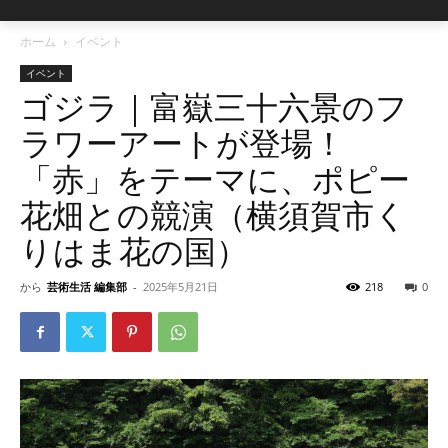
ホーム
イベント
イベント
ゴジラ｜富嶽三十六景のフ
ラワーアートが登場！
「赤」をテーマに、ポピー
花畑との競演（横須賀市く
りはま花の国）
から
芸術生活 編集部
-
2025年5月21日
218
0