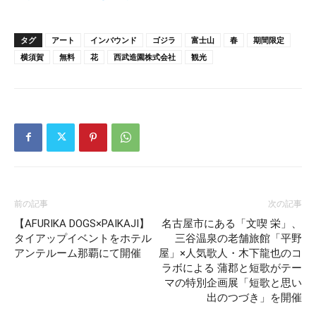
タグ
アート
インバウンド
ゴジラ
富士山
春
期間限定
横須賀
無料
花
西武造園株式会社
観光
前の記事
次の記事
【AFURIKA DOGS×PAIKAJI】
名古屋市にある「文喫 栄」、
タイアップイベントをホテル
三谷温泉の老舗旅館「平野
アンテルーム那覇にて開催
屋」×人気歌人・木下龍也のコ
ラボによる 蒲郡と短歌がテー
マの特別企画展「短歌と思い
出のつづき」を開催