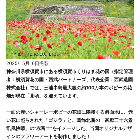
2025年5月16日撮影
神奈川県横須賀市にある横須賀市くりはま花の国（指定管理
者：横須賀花の国・西武パートナーズ、代表企業：西武造園
株式会社）では、三浦半島最大級の約100万本のポピーの花
畑が現在「見頃」を迎えています。
一面の赤いシャーレーポピーの花畑に隣接する斜面地に、赤
い花に照らされた「ゴジラ」と、葛飾北斎の「富嶽三十六景
凱風快晴」の”赤富士”をイメージした、当園オリジナルデザ
インのフラワーアートを制作しました！