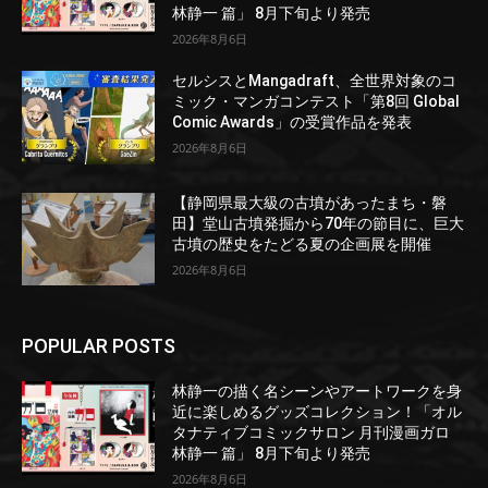
林静一 篇」 8月下旬より発売
2026年8月6日
セルシスとMangadraft、全世界対象のコ
ミック・マンガコンテスト「第8回 Global
Comic Awards」の受賞作品を発表
2026年8月6日
【静岡県最大級の古墳があったまち・磐
田】堂山古墳発掘から70年の節目に、巨大
古墳の歴史をたどる夏の企画展を開催
2026年8月6日
POPULAR POSTS
林静一の描く名シーンやアートワークを身
近に楽しめるグッズコレクション！「オル
タナティブコミックサロン 月刊漫画ガロ
林静一 篇」 8月下旬より発売
2026年8月6日