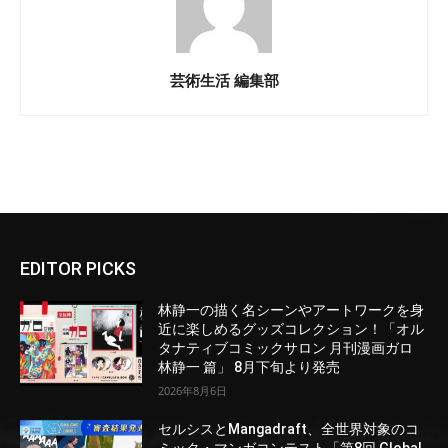
芸術生活 編集部
EDITOR PICKS
林静一の描く名シーンやアートワークを身
近に楽しめるグッズコレクション！「オル
タナティブコミックサロン 月刊漫画ガロ
林静一 篇」 8月下旬より発売
2026年8月6日
セルシスとMangadraft、全世界対象のコ
ミック・マンガコンテスト「第8回 Global