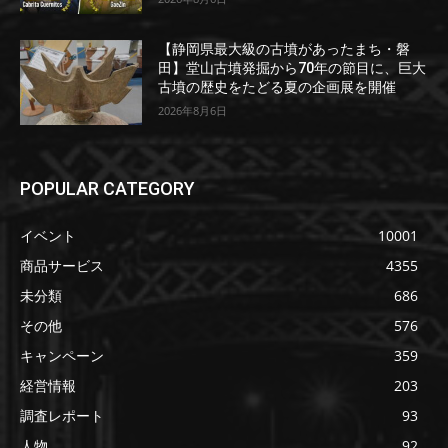
【静岡県最大級の古墳があったまち・磐
田】堂山古墳発掘から70年の節目に、巨大
古墳の歴史をたどる夏の企画展を開催
2026年8月6日
POPULAR CATEGORY
イベント
10001
商品サービス
4355
未分類
686
その他
576
キャンペーン
359
経営情報
203
調査レポート
93
人物
92