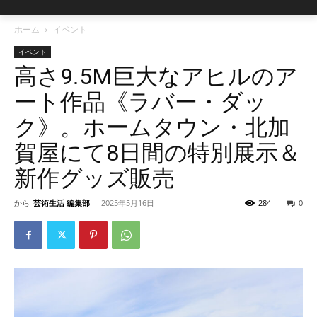
ホーム
イベント
イベント
高さ9.5M巨大なアヒルのア
ート作品《ラバー・ダッ
ク》。ホームタウン・北加
賀屋にて8日間の特別展示＆
新作グッズ販売
から
芸術生活 編集部
-
2025年5月16日
284
0