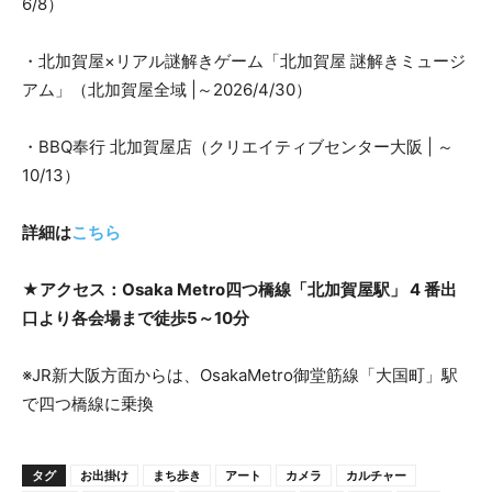
6/8）
・北加賀屋×リアル謎解きゲーム「北加賀屋 謎解きミュージ
アム」（北加賀屋全域 |～2026/4/30）
・BBQ奉行 北加賀屋店（クリエイティブセンター大阪 | ～
10/13）
詳細は
こちら
★アクセス：Osaka Metro四つ橋線「北加賀屋駅」 4 番出
口より各会場まで徒歩5～10分
※JR新大阪方面からは、OsakaMetro御堂筋線「大国町」駅
で四つ橋線に乗換
タグ
お出掛け
まち歩き
アート
カメラ
カルチャー