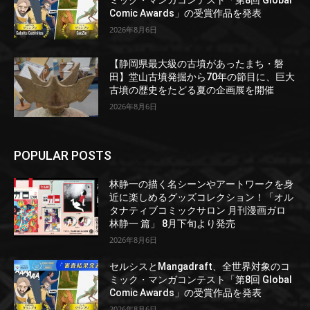
Comic Awards」の受賞作品を発表
2026年8月6日
【静岡県最大級の古墳があったまち・磐
田】堂山古墳発掘から70年の節目に、巨大
古墳の歴史をたどる夏の企画展を開催
2026年8月6日
POPULAR POSTS
林静一の描く名シーンやアートワークを身
近に楽しめるグッズコレクション！「オル
タナティブコミックサロン 月刊漫画ガロ
林静一 篇」 8月下旬より発売
2026年8月6日
セルシスとMangadraft、全世界対象のコ
ミック・マンガコンテスト「第8回 Global
Comic Awards」の受賞作品を発表
2026年8月6日