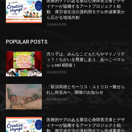
医療的ケアのある重症心身障害児者とデザ
イナーが協働するアートプロジェクト始
動 厚労省生活介護利用モデル作成事業か
ら広がる地域共創
2026年8月8日
POPULAR POSTS
売り子は、みんなこどもたちやマイノリテ
ィ？！ちがいを尊重しあう あべこべマル
シェvol.6開催！
2026年8月8日
「荻須高徳とモーリス・ユトリロ ―魅せら
れし街並み―」開催のお知らせ
2026年8月8日
医療的ケアのある重症心身障害児者とデザ
イナーが協働するアートプロジェクト始
動 厚労省生活介護利用モデル作成事業か