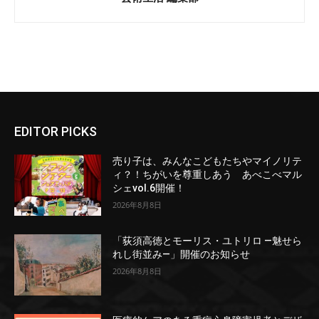
EDITOR PICKS
売り子は、みんなこどもたちやマイノリテ
ィ？！ちがいを尊重しあう あべこべマル
シェvol.6開催！
2026年8月8日
「荻須高徳とモーリス・ユトリロ ―魅せら
れし街並み―」開催のお知らせ
2026年8月8日