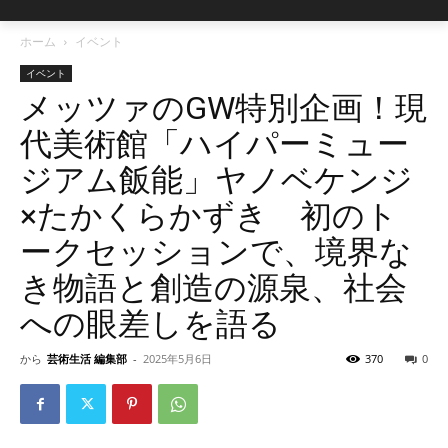
ホーム
イベント
イベント
メッツァのGW特別企画！現
代美術館「ハイパーミュー
ジアム飯能」ヤノベケンジ
×たかくらかずき 初のト
ークセッションで、境界な
き物語と創造の源泉、社会
への眼差しを語る
から
芸術生活 編集部
-
2025年5月6日
370
0