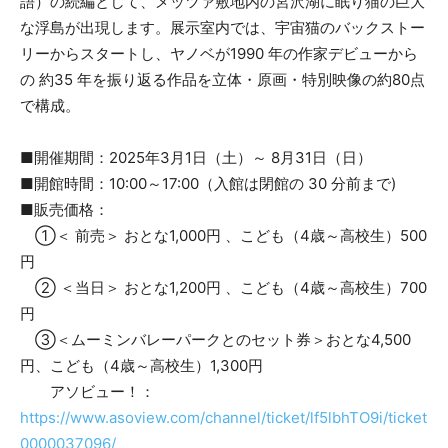
語）の続編として、メッツァ敷地内の宮沢湖に眠り猫の巨大
な浮島が出現します。展示室内では、宇宙猫のバックストー
リーからスタートし、ヤノベが1990 年の作家デビューから
の 約35 年を振り返る作品を立体・原画・特別映像の約80点
で構成。
■開催期間：2025年3月1日（土）～ 8月31日（日）
■開館時間：10:00～17:00（入館は閉館の 30 分前まで)
■販売価格：
①＜ 前売＞ おとな1,000円 、こども（4歳～高校生）500
円
② ＜当日＞ おとな1,200円 、こども（4歳～高校生）700
円
③＜ムーミンバレーパークとのセット券＞おとな4,500
円、こども（4歳～高校生）1,300円
アソビュー！：
https://www.asoview.com/channel/ticket/lf5lbhTO9i/ticket
0000037096/