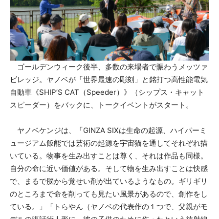
ゴールデンウィーク後半、多数の来場者で賑わうメッツァ
ビレッジ。ヤノベが「世界最速の彫刻」と銘打つ高性能電気
自動車《SHIP’S CAT（Speeder）》（シップス・キャット
スピーダー）をバックに、トークイベントがスタート。
ヤノベケンジは、「GINZA SIXは生命の起源、ハイパーミ
ュージアム飯能では芸術の起源を宇宙猫を通してそれぞれ描
いている。物事を生み出すことは尊く、それは作品も同様。
自分の命に近い価値がある。そして物を生み出すことは快感
で、まるで脳から覚せい剤が出ているようなもの。ギリギリ
のところまで命を削っても見たい風景があるので、創作をし
ている。」「トらやん（ヤノベの代表作の１つで、父親がモ