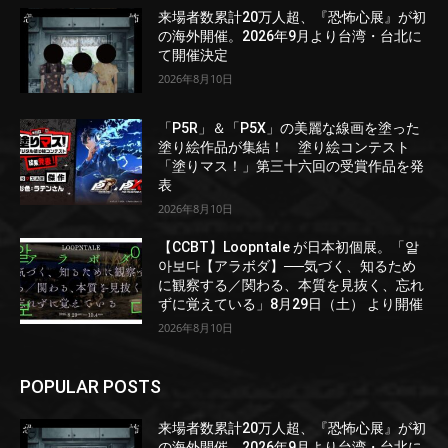
来場者数累計20万人超、『恐怖心展』が初
の海外開催。2026年9月より台湾・台北に
て開催決定
2026年8月10日
「P5R」＆「P5X」の美麗な線画を塗った
塗り絵作品が集結！ 塗り絵コンテスト
「塗りマス！」第三十六回の受賞作品を発
表
2026年8月10日
【CCBT】Loopntale が日本初個展。「알
아보다【アラボダ】──気づく、知るため
に観察する／関わる、本質を見抜く、忘れ
ずに覚えている」8月29日（土） より開催
2026年8月10日
POPULAR POSTS
来場者数累計20万人超、『恐怖心展』が初
の海外開催。2026年9月より台湾・台北に