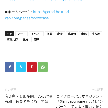
◼︎ホームページ：
https://garari.hokusai-
kan.com/pages/showcase
タグ
アート
イベント
個展
北斎
北斎館
土偶
小布施
葛飾北斎
観光
長野
前の記事
次の記事
音楽家・石田多朗、Voicyで新
コアグローバルマネジメント
番組「音楽で考える」開始
「Shin Japonisme」共創メン
バーとして大阪・関西万博に