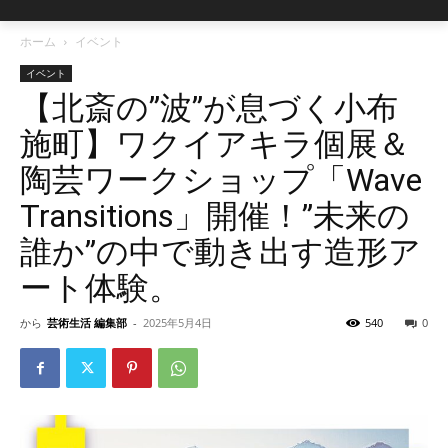
ホーム
イベント
イベント
【北斎の”波”が息づく小布
施町】ワクイアキラ個展＆
陶芸ワークショップ「Wave
Transitions」開催！”未来の
誰か”の中で動き出す造形ア
ート体験。
から
芸術生活 編集部
-
2025年5月4日
540
0