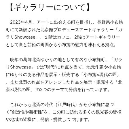
【ギャラリーについて】
2023年4月、アートに出会える町を目指し、長野県小布施
町にて新設された北斎館プロデュースアートギャラリー「ガ
ラリShowcase」。１階はカフェ、2階はアートギャラリー
として食と芸術の両面から小布施の魅力を味わえる拠点。
晩年の葛飾北斎ゆかりの地として有名な小布施町。「ガラ
リShowcase」では”現代”に焦点を当て、地元作家や小布施
にゆかりのある作品を展示・販売する「小布施×現代の匠」
、また北斎の作品をアレンジした作品を展示・販売する「北
斎×現代の匠」 の2つのテーマで発信を行っています。
これからも北斎の時代（江戸時代）から小布施に息づ
く”創造性や芸術性”を、この町に訪れる多くの観光客の皆様
や地域の皆様に、発信・提供しつづけます。