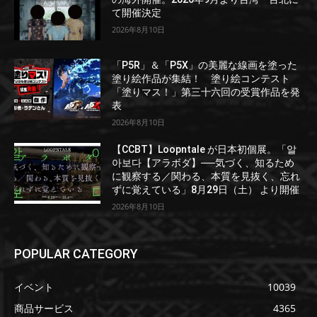
て開催決定
2026年8月10日
「P5R」＆「P5X」の美麗な線画を塗った
塗り絵作品が集結！ 塗り絵コンテスト
「塗りマス！」第三十六回の受賞作品を発
表
2026年8月10日
【CCBT】Loopntale が日本初個展。「알
아보다【アラボダ】──気づく、知るため
に観察する／関わる、本質を見抜く、忘れ
ずに覚えている」8月29日（土） より開催
2026年8月10日
POPULAR CATEGORY
イベント
10039
商品サービス
4365