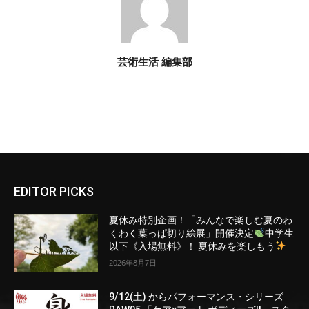
芸術生活 編集部
EDITOR PICKS
夏休み特別企画！「みんなで楽しむ夏のわ
くわく葉っぱ切り絵展」開催決定
中学生
以下《入場無料》！ 夏休みを楽しもう
2026年8月7日
9/12(土) からパフォーマンス・シリーズ