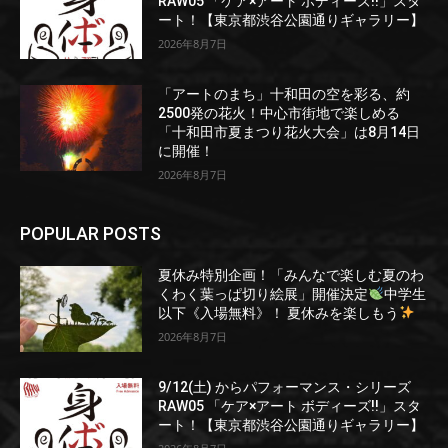
RAW05 「ケア×アート ボディーズ!!」スタ
ート！【東京都渋谷公園通りギャラリー】
2026年8月7日
「アートのまち」十和田の空を彩る、約
2500発の花火！中心市街地で楽しめる
「十和田市夏まつり花火大会」は8月14日
に開催！
2026年8月7日
POPULAR POSTS
夏休み特別企画！「みんなで楽しむ夏のわ
くわく葉っぱ切り絵展」開催決定
中学生
以下《入場無料》！ 夏休みを楽しもう
2026年8月7日
9/12(土) からパフォーマンス・シリーズ
RAW05 「ケア×アート ボディーズ!!」スタ
ート！【東京都渋谷公園通りギャラリー】