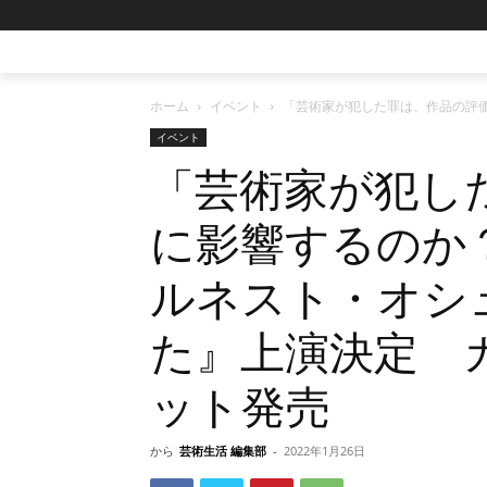
ホーム
イベント
「芸術家が犯した罪は、作品の評
イベント
「芸術家が犯し
に影響するのか
ルネスト・オシ
た』上演決定 
ット発売
から
芸術生活 編集部
-
2022年1月26日