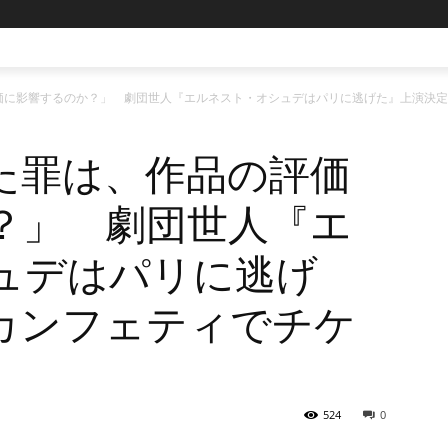
価に影響するのか？」 劇団世人『エルネスト・オシュデはパリに逃げた』上演決定
た罪は、作品の評価
？」 劇団世人『エ
ュデはパリに逃げ
カンフェティでチケ
524
0