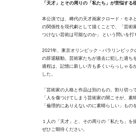
「天才」とその周りの「私たち」が苦悩する
本公演では、稀代の天才画家クロード・モネ
の関係性を現代劇として描くことで、「芸術
つけない芸術は可能なのか」 という問いを打
2021年、東京オリンピック・パラリンピッ
の辞退騒動。芸術家たちが過去に犯した過ち
過程は、記憶に新しい方も多くいらっしゃる
した。
「芸術家の人格と作品は別のもの。割り切っ
「人を傷つけてしまう芸術家の闇こそが、素
「倫理的にありえないのに素晴らしい」もの
１人の「天才」と、その周りの「私たち」を
ぜひご期待ください。