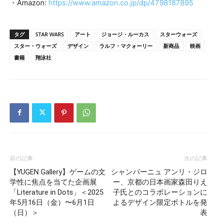
・Amazon:
https://www.amazon.co.jp/dp/4798187895
タグ
STAR WARS
アート
ジョージ・ルーカス
スターウォーズ
スター・ウォーズ
デザイン
ラルフ・マクォーリー
新商品
映画
書籍
翔泳社
前の記事
次の記事
【YUGEN Gallery】ゲームの文
シャンパーニュ アンリ・ジロ
学性に焦点を当てた企画展
ー、京都の日本画家森田りえ
「Literature in Dots」＜2025
子氏とのコラボレーションに
年5月16日（金）〜6月1日
よるデザイン限定ボトルを発
（日）＞
表