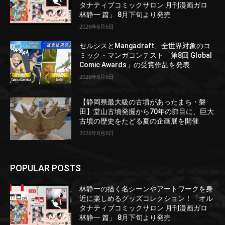
タナティブコミックサロン 月刊漫画ガロ
林静一 篇」 8月下旬より発売
2026年8月6日
セルシスとMangadraft、全世界対象のコ
ミック・マンガコンテスト「第8回 Global
Comic Awards」の受賞作品を発表
2026年8月6日
【静岡県最大級の古墳があったまち・磐
田】堂山古墳発掘から70年の節目に、巨大
古墳の歴史をたどる夏の企画展を開催
2026年8月6日
POPULAR POSTS
林静一の描く名シーンやアートワークを身
近に楽しめるグッズコレクション！「オル
タナティブコミックサロン 月刊漫画ガロ
林静一 篇」 8月下旬より発売