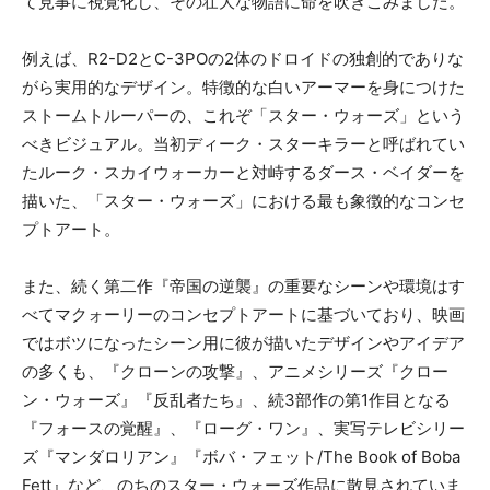
て見事に視覚化し、その壮大な物語に命を吹きこみました。
例えば、R2-D2とC-3POの2体のドロイドの独創的でありな
がら実用的なデザイン。特徴的な白いアーマーを身につけた
ストームトルーパーの、これぞ「スター・ウォーズ」という
べきビジュアル。当初ディーク・スターキラーと呼ばれてい
たルーク・スカイウォーカーと対峙するダース・ベイダーを
描いた、「スター・ウォーズ」における最も象徴的なコンセ
プトアート。
また、続く第二作『帝国の逆襲』の重要なシーンや環境はす
べてマクォーリーのコンセプトアートに基づいており、映画
ではボツになったシーン用に彼が描いたデザインやアイデア
の多くも、『クローンの攻撃』、アニメシリーズ『クロー
ン・ウォーズ』『反乱者たち』、続3部作の第1作目となる
『フォースの覚醒』、『ローグ・ワン』、実写テレビシリー
ズ『マンダロリアン』『ボバ・フェット/The Book of Boba
Fett』など、のちのスター・ウォーズ作品に散見されていま