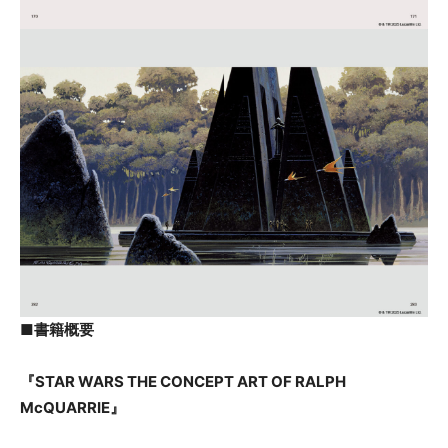
■書籍概要
『STAR WARS THE CONCEPT ART OF RALPH
McQUARRIE』