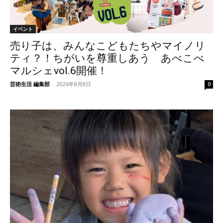
イベント
売り子は、みんなこどもたちやマイノリ
ティ？！ちがいを尊重しあう あべこべ
マルシェvol.6開催！
芸術生活 編集部
-
2026年8月8日
0