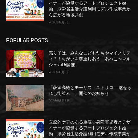
イナーが協働するアートプロジェクト始
動 厚労省生活介護利用モデル作成事業か
ら広がる地域共創
2026年8月8日
POPULAR POSTS
売り子は、みんなこどもたちやマイノリテ
ィ？！ちがいを尊重しあう あべこべマル
シェvol.6開催！
2026年8月8日
「荻須高徳とモーリス・ユトリロ ―魅せら
れし街並み―」開催のお知らせ
2026年8月8日
医療的ケアのある重症心身障害児者とデザ
イナーが協働するアートプロジェクト始
動 厚労省生活介護利用モデル作成事業か