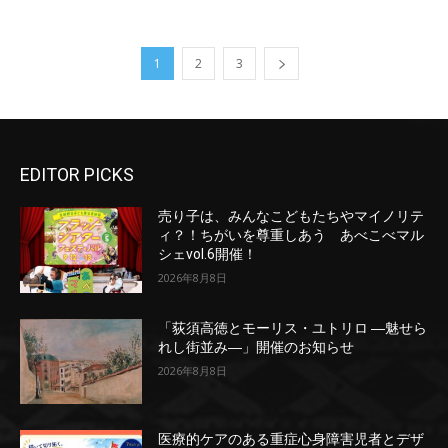
1
2
3
EDITOR PICKS
売り子は、みんなこどもたちやマイノリテ
ィ？！ちがいを尊重しあう あべこべマル
シェvol.6開催！
2026年8月8日
「荻須高徳とモーリス・ユトリロ ―魅せら
れし街並み―」開催のお知らせ
2026年8月8日
医療的ケアのある重症心身障害児者とデザ