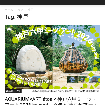
ホーム
タグ
神戸
Tag: 神戸
商品サービス
AQUARIUM×ART átoa × 神戸六甲ミーツ・
アート2026 beyond 今年も神戸がアート