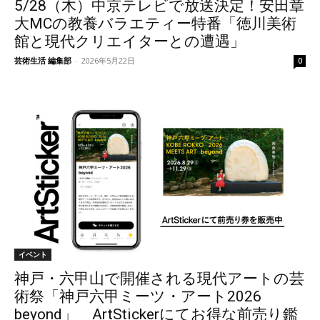
5/28（木）中京テレビで放送決定！安田章
大MCの教養バラエティー特番「徳川美術
館と現代クリエイターとの遭遇」
芸術生活 編集部
-
2026年5月22日
0
イベント
神戸・六甲山で開催される現代アートの芸
術祭「神戸六甲ミーツ・アート2026
beyond」 ArtStickerにてお得な前売り鑑