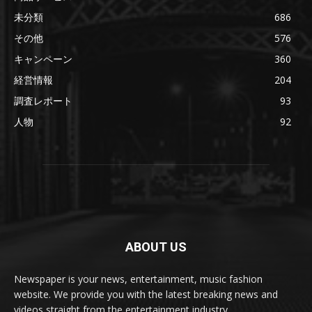
未分類
686
その他
576
キャンペーン
360
経営情報
204
調査レポート
93
人物
92
ABOUT US
Newspaper is your news, entertainment, music fashion
website. We provide you with the latest breaking news and
videos straight from the entertainment industry.