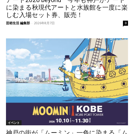
に染まる秋現代アートと水族館を一度に楽
しむ入場セット券、販売！
芸術生活 編集部
-
2026年8月7日
0
イベント
神戸の街が「ムーミン」一色に染まる「ム