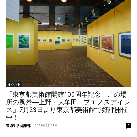
イベント
「東京都美術館開館100周年記念 この場
所の風景―上野・大牟田・ブエノスアイレ
ス」7月23日より東京都美術館で好評開催
中！
芸術生活 編集部
-
2026年7月23日
0