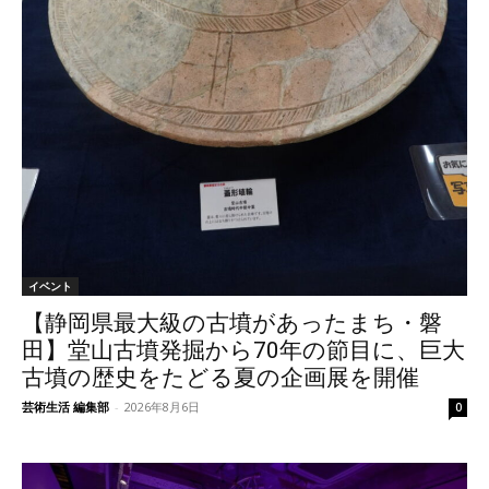
イベント
【静岡県最大級の古墳があったまち・磐
田】堂山古墳発掘から70年の節目に、巨大
古墳の歴史をたどる夏の企画展を開催
芸術生活 編集部
-
2026年8月6日
0