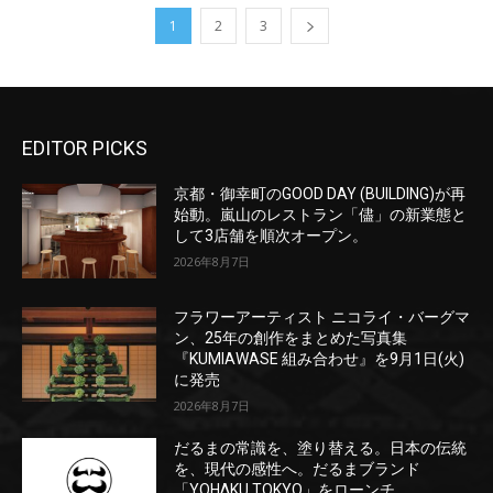
1
2
3
EDITOR PICKS
京都・御幸町のGOOD DAY (BUILDING)が再
始動。嵐山のレストラン「儘」の新業態と
して3店舗を順次オープン。
2026年8月7日
フラワーアーティスト ニコライ・バーグマ
ン、25年の創作をまとめた写真集
『KUMIAWASE 組み合わせ』を9月1日(火)
に発売
2026年8月7日
だるまの常識を、塗り替える。日本の伝統
を、現代の感性へ。だるまブランド
「YOHΛKU TOKYO」をローンチ