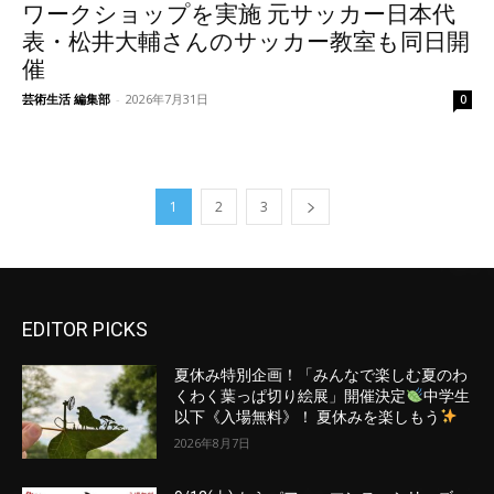
ワークショップを実施 元サッカー日本代
表・松井大輔さんのサッカー教室も同日開
催
芸術生活 編集部
-
2026年7月31日
0
1
2
3
EDITOR PICKS
夏休み特別企画！「みんなで楽しむ夏のわ
くわく葉っぱ切り絵展」開催決定
中学生
以下《入場無料》！ 夏休みを楽しもう
2026年8月7日