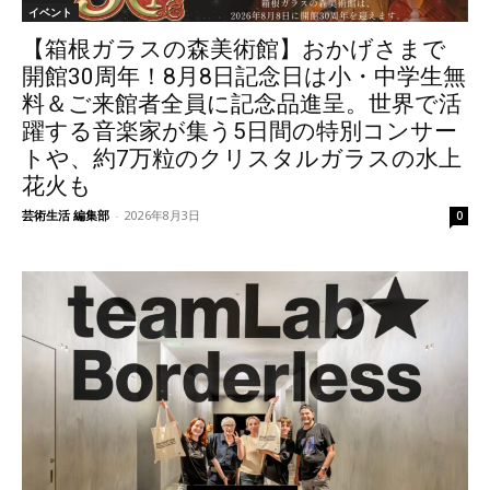
イベント
【箱根ガラスの森美術館】おかげさまで
開館30周年！8月8日記念日は小・中学生無
料＆ご来館者全員に記念品進呈。世界で活
躍する音楽家が集う5日間の特別コンサー
トや、約7万粒のクリスタルガラスの水上
花火も
芸術生活 編集部
-
2026年8月3日
0