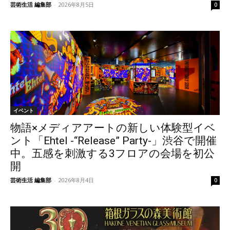
芸術生活 編集部
-
2026年8月5日
0
イベント
物語×メディアアートの新しい体験型イベ
ント「Ehtel -“Release” Party-」渋谷で開催
中。五感を刺激する3フロアの会場を初公
開
芸術生活 編集部
-
2026年8月4日
0