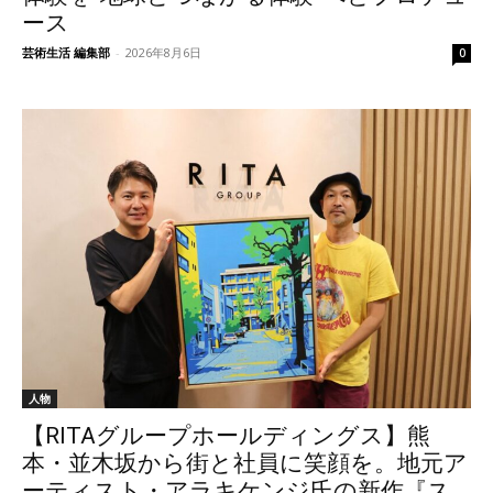
ース
芸術生活 編集部
-
2026年8月6日
0
人物
【RITAグループホールディングス】熊
本・並木坂から街と社員に笑顔を。地元ア
ーティスト・アラキケンジ氏の新作『ス