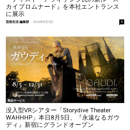
カイプロムナード』を本社エントランス
に展示
芸術生活 編集部
-
2026年8月5日
0
商品サービス
没入型VRシアター「Storydive Theater
WAHHHP」本日8月5日、『永遠なるガウ
ディ』新宿にグランドオープン