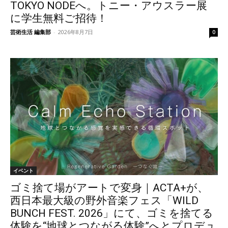
TOKYO NODEへ。トニー・アウスラー展
に学生無料ご招待！
芸術生活 編集部
-
2026年8月7日
0
イベント
ゴミ捨て場がアートで変身｜ACTA+が、
西日本最大級の野外音楽フェス「WILD
BUNCH FEST. 2026」にて、ゴミを捨てる
体験を“地球とつながる体験”へとプロデュ