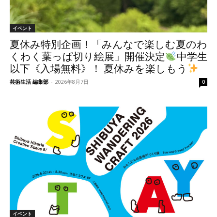
イベント
夏休み特別企画！「みんなで楽しむ夏のわ
くわく葉っぱ切り絵展」開催決定
中学生
以下《入場無料》！ 夏休みを楽しもう
芸術生活 編集部
-
2026年8月7日
0
イベント