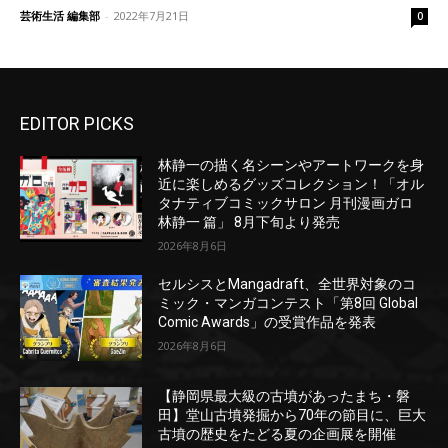
芸術生活 編集部
-
2022年7月21日
0
EDITOR PICKS
林静一の描く名シーンやアートワークを身
近に楽しめるグッズコレクション！「オル
タナティブコミックサロン 月刊漫画ガロ
林静一 篇」 8月下旬より発売
2026年8月6日
セルシスとMangadraft、全世界対象のコ
ミック・マンガコンテスト「第8回 Global
Comic Awards」の受賞作品を発表
2026年8月6日
【静岡県最大級の古墳があったまち・磐
田】堂山古墳発掘から70年の節目に、巨大
古墳の歴史をたどる夏の企画展を開催