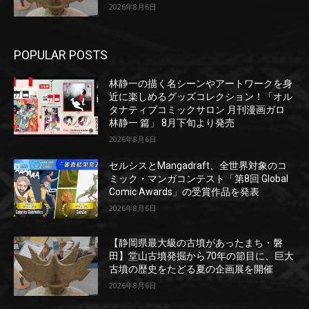
2026年8月6日
POPULAR POSTS
林静一の描く名シーンやアートワークを身
近に楽しめるグッズコレクション！「オル
タナティブコミックサロン 月刊漫画ガロ
林静一 篇」 8月下旬より発売
2026年8月6日
セルシスとMangadraft、全世界対象のコ
ミック・マンガコンテスト「第8回 Global
Comic Awards」の受賞作品を発表
2026年8月6日
【静岡県最大級の古墳があったまち・磐
田】堂山古墳発掘から70年の節目に、巨大
古墳の歴史をたどる夏の企画展を開催
2026年8月6日