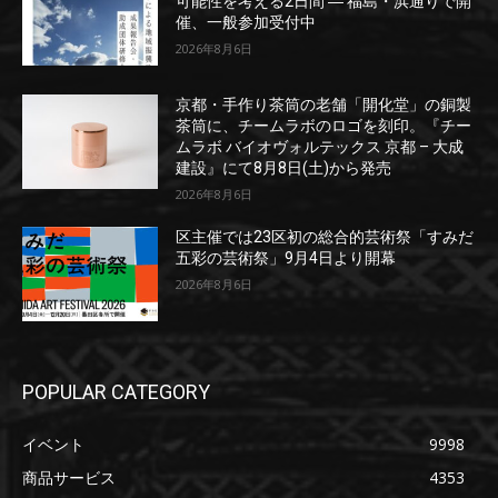
可能性を考える2日間 ― 福島・浜通りで開
催、一般参加受付中
2026年8月6日
京都・手作り茶筒の老舗「開化堂」の銅製
茶筒に、チームラボのロゴを刻印。『チー
ムラボ バイオヴォルテックス 京都 – 大成
建設』にて8月8日(土)から発売
2026年8月6日
区主催では23区初の総合的芸術祭「すみだ
五彩の芸術祭」9月4日より開幕
2026年8月6日
POPULAR CATEGORY
イベント
9998
商品サービス
4353