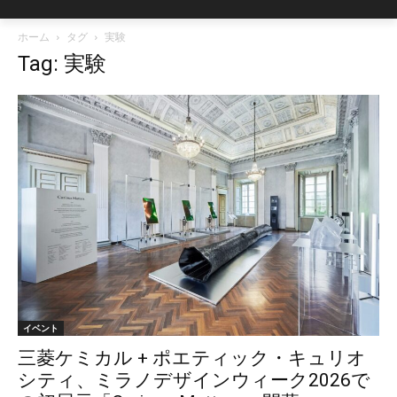
ホーム
タグ
実験
Tag: 実験
イベント
三菱ケミカル + ポエティック・キュリオ
シティ、ミラノデザインウィーク2026で