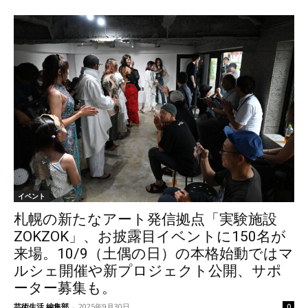
イベント
札幌の新たなアート発信拠点「実験施設
ZOKZOK」、お披露目イベントに150名が
来場。10/9（土偶の日）の本格始動ではマ
ルシェ開催や新プロジェクト公開、サポ
ーター募集も。
芸術生活 編集部
-
2025年9月30日
0