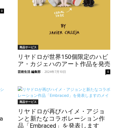
0
商品サービス
リヤドロが世界150個限定のハビ
ア・カジェハのアート作品を発売
芸術生活 編集部
-
2024年7月10日
0
商品サービス
リヤドロが再びハイメ・アジョ
a
ンと新たなコラボレーション作
品「Embraced」を発表します