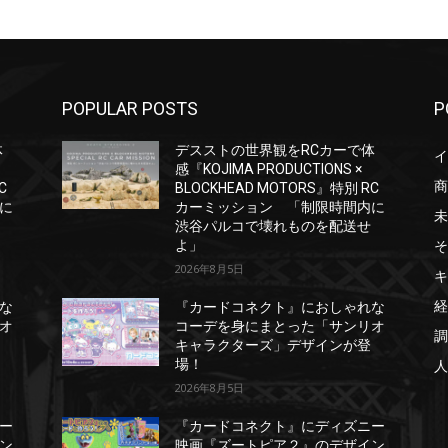
POPULAR POSTS
P
体
デスストの世界観をRCカーで体
イ
感『KOJIMA PRODUCTIONS ×
商
C
BLOCKHEAD MOTORS』特別 RC
に
カーミッション 「制限時間内に
未
渋谷パルコで壊れものを配送せ
そ
よ」
2026年8月5日
キ
経
な
『カードコネクト』におしゃれな
オ
コーデを身にまとった「サンリオ
調
キャラクターズ」デザインが登
場！
人
2026年8月5日
ー
『カードコネクト』にディズニー
ン
映画『ズートピア２』のデザイン