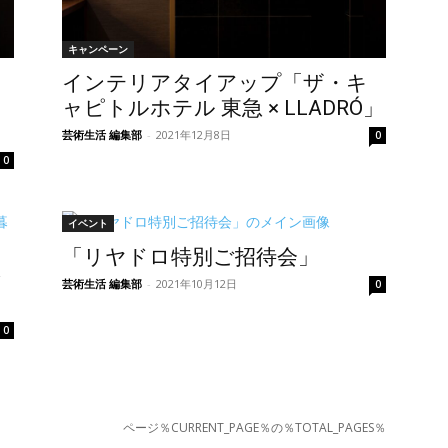
キャンペーン
インテリアタイアップ「ザ・キ
ャピトルホテル 東急 × LLADRÓ」
」
芸術生活 編集部
-
2021年12月8日
0
0
イベント
「リヤドロ特別ご招待会」
ン
芸術生活 編集部
-
2021年10月12日
0
0
ページ％CURRENT_PAGE％の％TOTAL_PAGES％