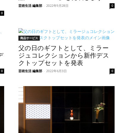
芸術生活 編集部
-
2022年9月28日
0
0
商品サービス
父の日のギフトとして、ミラー
デ
ジュコレクションから新作デス
クトップセットを発表
芸術生活 編集部
-
2022年6月3日
0
0