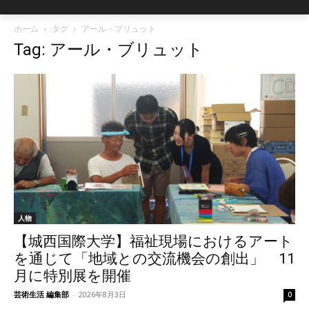
ホーム
タグ
アール・ブリュット
Tag: アール・ブリュット
人物
【城西国際大学】福祉現場におけるアート
を通じて「地域との交流機会の創出」 11
月に特別展を開催
芸術生活 編集部
-
2026年8月3日
0