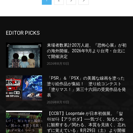
EDITOR PICKS
来場者数累計20万人超、『恐怖心展』が初
の海外開催。2026年9月より台湾・台北に
て開催決定
2026年8月10日
「P5R」＆「P5X」の美麗な線画を塗った
塗り絵作品が集結！ 塗り絵コンテスト
「塗りマス！」第三十六回の受賞作品を発
表
2026年8月10日
【CCBT】Loopntale が日本初個展。「알
아보다【アラボダ】──気づく、知るため
に観察する／関わる、本質を見抜く、忘れ
ずに覚えている」8月29日（土） より開催