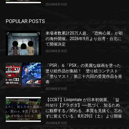
2026年8月10日
POPULAR POSTS
来場者数累計20万人超、『恐怖心展』が初
の海外開催。2026年9月より台湾・台北に
て開催決定
2026年8月10日
「P5R」＆「P5X」の美麗な線画を塗った
塗り絵作品が集結！ 塗り絵コンテスト
「塗りマス！」第三十六回の受賞作品を発
表
2026年8月10日
【CCBT】Loopntale が日本初個展。「알
아보다【アラボダ】──気づく、知るため
に観察する／関わる、本質を見抜く、忘れ
ずに覚えている」8月29日（土） より開催
2026年8月10日