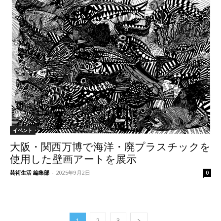
イベント
大阪・関西万博で海洋・廃プラスチックを
使用した壁画アートを展示
芸術生活 編集部
-
2025年9月2日
0
1
2
3